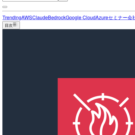
Trending
AWS
Claude
Bedrock
Google Cloud
Azure
セミナー
会
目次