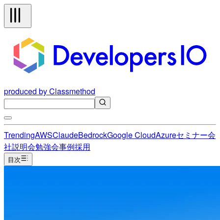
produced by Classmethod
Trending
AWS
Claude
Bedrock
Google Cloud
Azure
セミナー
会
社説明会
勉強会
事例
採用
目次