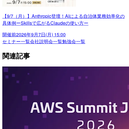
【9/7（月）】Anthropic登壇！AIによる自治体業務効率化の
具体例ーSkillsで広がるClaudeの使い方ー
開催前
2026年9月7日(月) 15:00
セミナー一覧
会社説明会一覧
勉強会一覧
関連記事