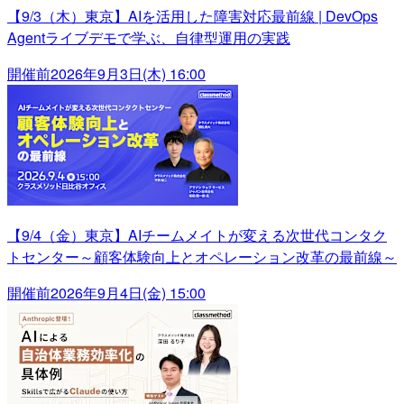
【9/3（木）東京】AIを活用した障害対応最前線 | DevOps
Agentライブデモで学ぶ、自律型運用の実践
開催前
2026年9月3日(木) 16:00
【9/4（金）東京】AIチームメイトが変える次世代コンタク
トセンター～顧客体験向上とオペレーション改革の最前線～
開催前
2026年9月4日(金) 15:00