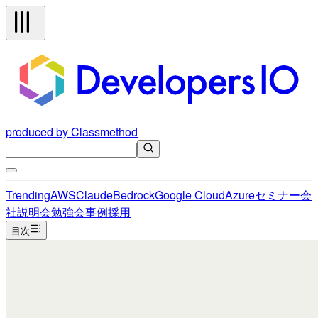
produced by Classmethod
Trending
AWS
Claude
Bedrock
Google Cloud
Azure
セミナー
会
社説明会
勉強会
事例
採用
目次