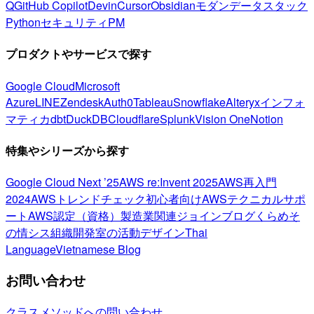
Q
GitHub Copilot
Devin
Cursor
Obsidian
モダンデータスタック
Python
セキュリティ
PM
プロダクトやサービスで探す
Google Cloud
Microsoft
Azure
LINE
Zendesk
Auth0
Tableau
Snowflake
Alteryx
インフォ
マティカ
dbt
DuckDB
Cloudflare
Splunk
Vision One
Notion
特集やシリーズから探す
Google Cloud Next ’25
AWS re:Invent 2025
AWS再入門
2024
AWSトレンドチェック
初心者向け
AWSテクニカルサポ
ート
AWS認定（資格）
製造業関連
ジョインブログ
くらめそ
の情シス
組織開発室の活動
デザイン
Thai
Language
Vietnamese Blog
お問い合わせ
クラスメソッドへの問い合わせ