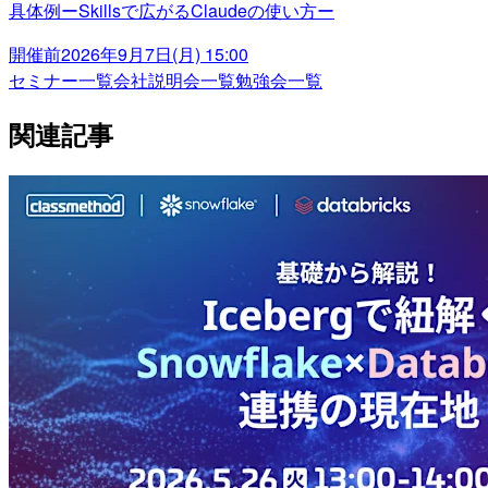
具体例ーSkillsで広がるClaudeの使い方ー
開催前
2026年9月7日(月) 15:00
セミナー一覧
会社説明会一覧
勉強会一覧
関連記事