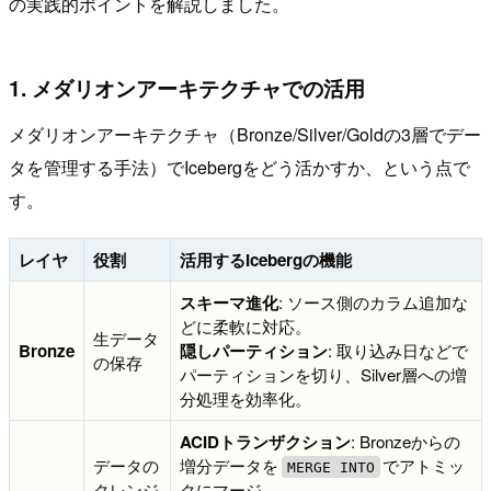
の実践的ポイントを解説しました。
1. メダリオンアーキテクチャでの活用
メダリオンアーキテクチャ（Bronze/Silver/Goldの3層でデー
タを管理する手法）でIcebergをどう活かすか、という点で
す。
レイヤ
役割
活用するIcebergの機能
スキーマ進化
: ソース側のカラム追加な
どに柔軟に対応。
生データ
Bronze
隠しパーティション
: 取り込み日などで
の保存
パーティションを切り、Silver層への増
分処理を効率化。
ACIDトランザクション
: Bronzeからの
データの
増分データを
でアトミッ
MERGE INTO
クレンジ
クにマージ。