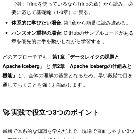
（例：Trinoを使っているならTrinoの章）から読み、必
要に応じて基礎編（1-3章）に戻る。
体系的に学びたい場合
: 第1章から順番に読み進める。
ハンズオン重視の場合
: GitHubのサンプルコードがある
章を優先的に手を動かしながら学習する 。
どのアプローチでも、
第1章「データレイクの課題と
Apache Iceberg」
と
第2章「Apache Icebergの仕組みと
機能」
は、全体の理解の基盤となるため、早い段階で目を
通しておくことを強くお勧めします 。
🚀 実践で役立つ3つのポイント
書籍で体系的な知識を学んだ上で、現場で直面しやすい3つ