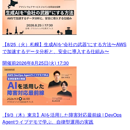
【8/25（火）札幌】生成AIを“会社の武器”にする方法〜AWS
で加速するデータ分析と、安全に導入する仕組み〜
開催前
2026年8月25日(火) 17:30
【9/3（木）東京】AIを活用した障害対応最前線 | DevOps
Agentライブデモで学ぶ、自律型運用の実践