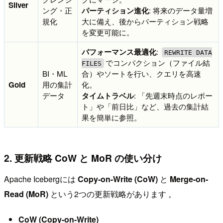
Silver
ング・正
パーティション進化
: 将来のデータ量増
規化
大に備え、後からパーティション戦略
を変更可能に。
パフォーマンス最適化
:
REWRITE DATA
でコンパクション（ファイル結
FILES
BI・ML
合）やソートを行い、クエリを高速
Gold
用の集計
化。
データ
タイムトラベル
: 「先週末時点のレポー
ト」や「前日比」など、過去の集計結
果を簡単に参照。
2. 更新戦略 CoW と MoR の使い分け
Apache Icebergには
Copy-on-Write (CoW)
と
Merge-on-
Read (MoR)
という2つの更新戦略があります 。
CoW (Copy-on-Write)