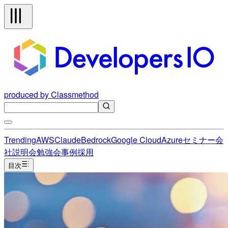
produced by Classmethod
Trending
AWS
Claude
Bedrock
Google Cloud
Azure
セミナー
会
社説明会
勉強会
事例
採用
目次