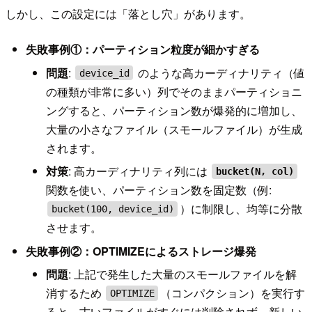
しかし、この設定には「落とし穴」があります。
失敗事例①：パーティション粒度が細かすぎる
問題
:
のような高カーディナリティ（値
device_id
の種類が非常に多い）列でそのままパーティショニ
ングすると、パーティション数が爆発的に増加し、
大量の小さなファイル（スモールファイル）が生成
されます。
対策
: 高カーディナリティ列には
bucket(N, col)
関数を使い、パーティション数を固定数（例:
）に制限し、均等に分散
bucket(100, device_id)
させます。
失敗事例②：OPTIMIZEによるストレージ爆発
問題
: 上記で発生した大量のスモールファイルを解
消するため
（コンパクション）を実行す
OPTIMIZE
ると、古いファイルがすぐには削除されず、新しい