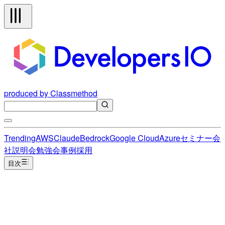
produced by Classmethod
Trending
AWS
Claude
Bedrock
Google Cloud
Azure
セミナー
会
社説明会
勉強会
事例
採用
目次