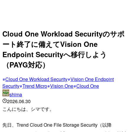
Cloud One Workload Securityのサポ
ート終了に備えてVision One
Endpoint Securityへ移行しよう
（PAYG対応）
Cloud One Workload Security
Vision One Endpoint
Security
Trend Micro
Vision One
Cloud One
shima
2026.06.30
こんにちは、シマです。
先日、Trend Cloud One File Storage Security（以降