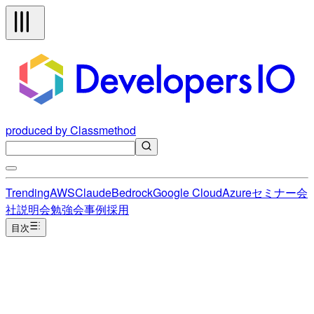
produced by Classmethod
Trending
AWS
Claude
Bedrock
Google Cloud
Azure
セミナー
会
社説明会
勉強会
事例
採用
目次