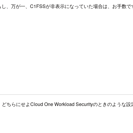
際、もし、万が一、C1FSSが非表示になっていた場合は、お手
らにせよCloud One Workload Securityのとき