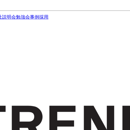
社説明会
勉強会
事例
採用