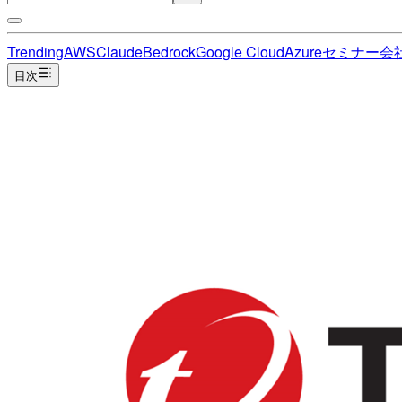
Trending
AWS
Claude
Bedrock
Google Cloud
Azure
セミナー
会
目次