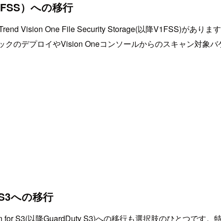
ge（V1FSS）への移行
sion One File Security Storage(以降V1FSS
スタックのデプロイやVision Oneコンソールからのスキャン対
for S3への移行
rotection for S3(以降GuardDuty S3)への移行も選