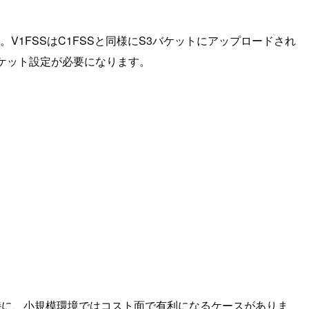
)があります。V1FSSはC1FSSと同様にS3バケットにアップロードされ
象バケット設定が必要になります。
択肢のひとつです。特に、小規模環境ではコスト面で有利になるケースがありま