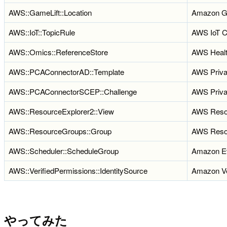
AWS::GameLift::Location
Amazon G
AWS::IoT::TopicRule
AWS IoT C
AWS::Omics::ReferenceStore
AWS Heal
AWS::PCAConnectorAD::Template
AWS Privat
AWS::PCAConnectorSCEP::Challenge
AWS Priva
AWS::ResourceExplorer2::View
AWS Resou
AWS::ResourceGroups::Group
AWS Reso
AWS::Scheduler::ScheduleGroup
Amazon Ev
AWS::VerifiedPermissions::IdentitySource
Amazon Ve
やってみた