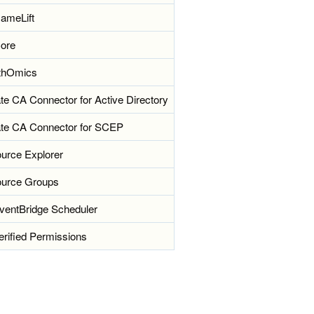
ameLift
ore
thOmics
e CA Connector for Active Directory
te CA Connector for SCEP
rce Explorer
urce Groups
entBridge Scheduler
rified Permissions