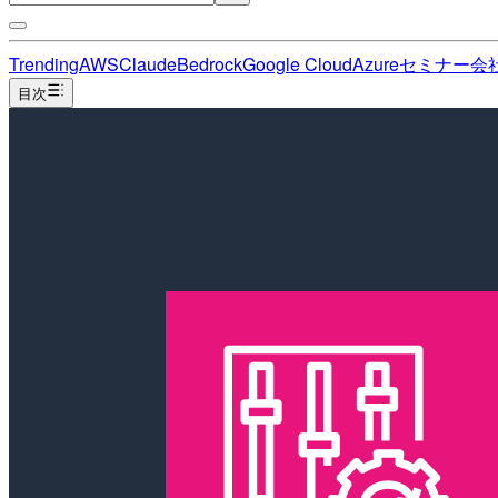
Trending
AWS
Claude
Bedrock
Google Cloud
Azure
セミナー
会
目次