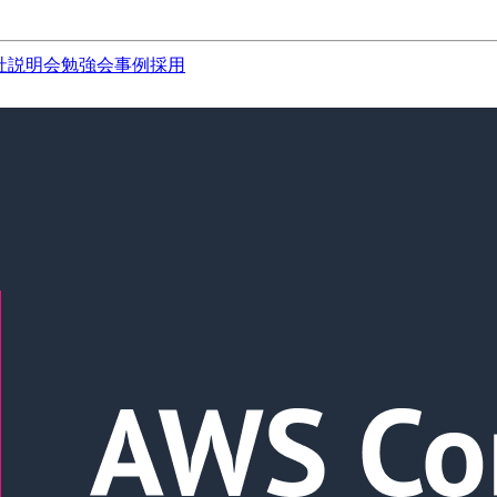
社説明会
勉強会
事例
採用