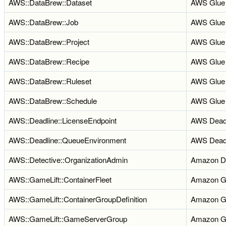
AWS::DataBrew::Dataset
AWS Glue
AWS::DataBrew::Job
AWS Glue
AWS::DataBrew::Project
AWS Glue
AWS::DataBrew::Recipe
AWS Glue
AWS::DataBrew::Ruleset
AWS Glue
AWS::DataBrew::Schedule
AWS Glue
AWS::Deadline::LicenseEndpoint
AWS Deadl
AWS::Deadline::QueueEnvironment
AWS Deadl
AWS::Detective::OrganizationAdmin
Amazon De
AWS::GameLift::ContainerFleet
Amazon G
AWS::GameLift::ContainerGroupDefinition
Amazon G
AWS::GameLift::GameServerGroup
Amazon G