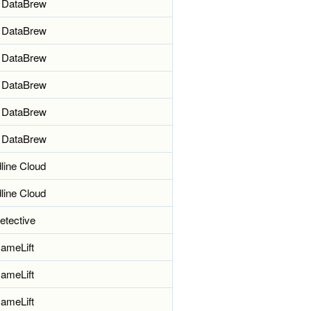
 DataBrew
 DataBrew
 DataBrew
 DataBrew
 DataBrew
 DataBrew
ine Cloud
ine Cloud
tective
ameLift
ameLift
ameLift