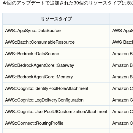
今回のアップデートで追加された30個のリソースタイプは次
リソースタイプ
AWS::AppSync::DataSource
AWS App
AWS::Batch::ConsumableResource
AWS Batc
AWS::Bedrock::DataSource
Amazon B
AWS::BedrockAgentCore::Gateway
Amazon B
AWS::BedrockAgentCore::Memory
Amazon B
AWS::Cognito::IdentityPoolRoleAttachment
Amazon C
AWS::Cognito::LogDeliveryConfiguration
Amazon C
AWS::Cognito::UserPoolUICustomizationAttachment
Amazon C
AWS::Connect::RoutingProfile
Amazon C