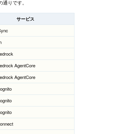
の通りです。
サービス
Sync
h
edrock
edrock AgentCore
edrock AgentCore
ognito
ognito
ognito
onnect