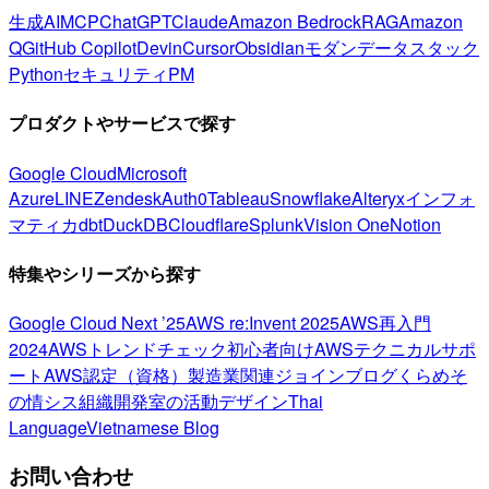
生成AI
MCP
ChatGPT
Claude
Amazon Bedrock
RAG
Amazon
Q
GitHub Copilot
Devin
Cursor
Obsidian
モダンデータスタック
Python
セキュリティ
PM
プロダクトやサービスで探す
Google Cloud
Microsoft
Azure
LINE
Zendesk
Auth0
Tableau
Snowflake
Alteryx
インフォ
マティカ
dbt
DuckDB
Cloudflare
Splunk
Vision One
Notion
特集やシリーズから探す
Google Cloud Next ’25
AWS re:Invent 2025
AWS再入門
2024
AWSトレンドチェック
初心者向け
AWSテクニカルサポ
ート
AWS認定（資格）
製造業関連
ジョインブログ
くらめそ
の情シス
組織開発室の活動
デザイン
Thai
Language
Vietnamese Blog
お問い合わせ