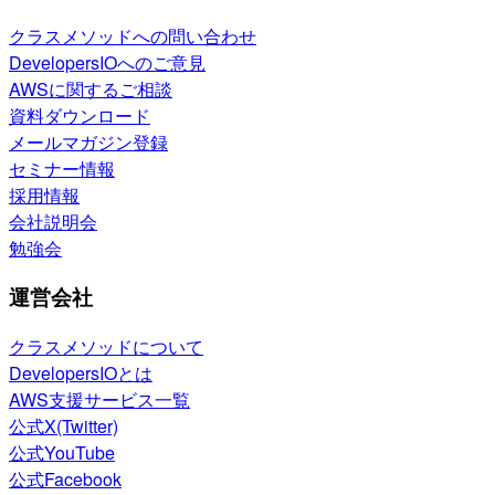
クラスメソッドへの問い合わせ
DevelopersIOへのご意見
AWSに関するご相談
資料ダウンロード
メールマガジン登録
セミナー情報
採用情報
会社説明会
勉強会
運営会社
クラスメソッドについて
DevelopersIOとは
AWS支援サービス一覧
公式X(Twitter)
公式YouTube
公式Facebook