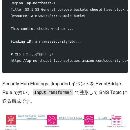
Region: ap-northeast-1
Title: S3.1 S3 General purpose buckets should have block p
Resource: arn:aws:s3:::example-bucket
This control checks whether ...
Finding ID: arn:aws:securityhub:...
▼ コントロール詳細ページ
https://ap-northeast-1.console.aws.amazon.com/securityhub/
Security Hub Findings - Imported イベントを EventBridge
Rule で拾い、
で整形して SNS Topic に
InputTransformer
送る構成です。