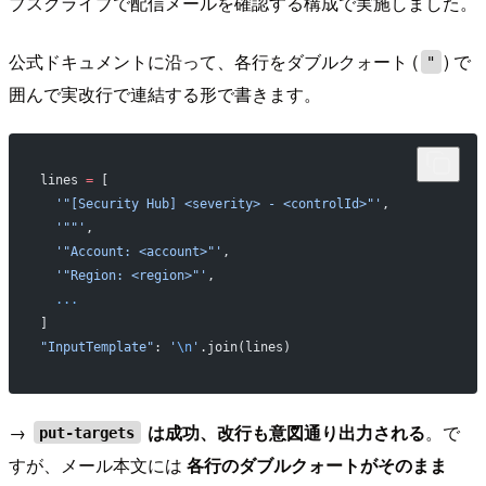
ブスクライブで配信メールを確認する構成で実施しました。
公式ドキュメントに沿って、各行をダブルクォート (
) で
"
囲んで実改行で連結する形で書きます。
lines 
=
 [
  '"[Security Hub] <severity> - <controlId>"'
,
  '""'
,
  '"Account: <account>"'
,
  '"Region: <region>"'
,
  ...
]
"InputTemplate"
: 
'
\n
'
.join(lines)
→
は成功、改行も意図通り出力される
。で
put-targets
すが、メール本文には
各行のダブルクォートがそのまま