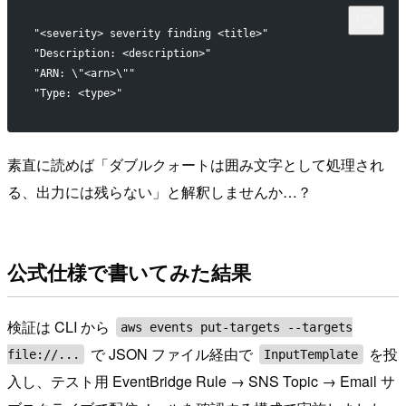
"<severity> severity finding <title>"
"Description: <description>"
"ARN: \"<arn>\""
"Type: <type>"
素直に読めば「ダブルクォートは囲み文字として処理され
る、出力には残らない」と解釈しませんか…？
公式仕様で書いてみた結果
検証は CLI から
aws events put-targets --targets
で JSON ファイル経由で
を投
file://...
InputTemplate
入し、テスト用 EventBridge Rule → SNS Topic → Email サ