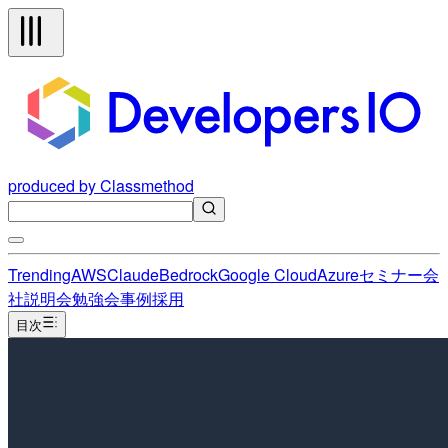
produced by Classmethod
Trending
AWS
Claude
Bedrock
Google Cloud
Azure
セミナー
会
社説明会
勉強会
事例
採用
目次