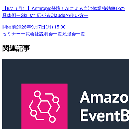
【9/7（月）】Anthropic登壇！AIによる自治体業務効率化の
具体例ーSkillsで広がるClaudeの使い方ー
開催前
2026年9月7日(月) 15:00
セミナー一覧
会社説明会一覧
勉強会一覧
関連記事