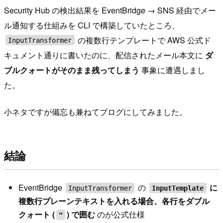
Security Hub の検出結果を EventBridge → SNS 経由でメー
ル通知する仕組みを CLI で構築していたところ、
の複数行テンプレートで AWS 公式ド
InputTransformer
キュメント通りに書いたのに、配信されたメール本文に
ダ
ブルクォートがそのまま残ってしまう
事象に遭遇しまし
た。
小ネタですが備忘も兼ねてブログにしてみました。
結論
EventBridge
の
に
InputTransformer
InputTemplate
複数行プレーンテキストを入れる場合、各行をダブル
クォート (
) で囲む
のが公式仕様
"