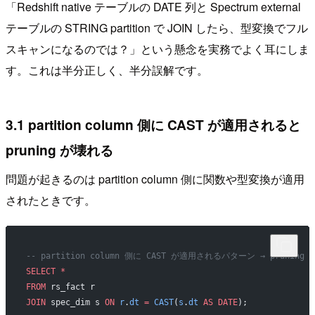
「Redshift native テーブルの DATE 列と Spectrum external
テーブルの STRING partition で JOIN したら、型変換でフル
スキャンになるのでは？」という懸念を実務でよく耳にしま
す。これは半分正しく、半分誤解です。
3.1 partition column 側に CAST が適用されると
pruning が壊れる
問題が起きるのは partition column 側に関数や型変換が適用
されたときです。
-- partition column 側に CAST が適用されるパターン → pruning
SELECT
 *
FROM
 rs_fact r
JOIN
 spec_dim s 
ON
 r
.
dt
 =
 CAST
(
s
.
dt
 AS
 DATE
);