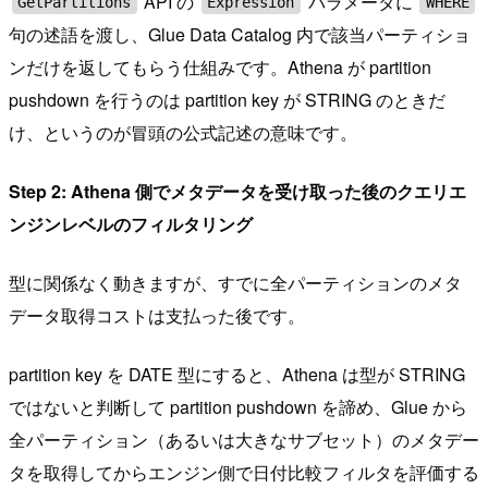
API の
パラメータに
GetPartitions
Expression
WHERE
句の述語を渡し、Glue Data Catalog 内で該当パーティショ
ンだけを返してもらう仕組みです。Athena が partition
pushdown を行うのは partition key が STRING のときだ
け、というのが冒頭の公式記述の意味です。
Step 2: Athena 側でメタデータを受け取った後のクエリエ
ンジンレベルのフィルタリング
型に関係なく動きますが、すでに全パーティションのメタ
データ取得コストは支払った後です。
partition key を DATE 型にすると、Athena は型が STRING
ではないと判断して partition pushdown を諦め、Glue から
全パーティション（あるいは大きなサブセット）のメタデー
タを取得してからエンジン側で日付比較フィルタを評価する