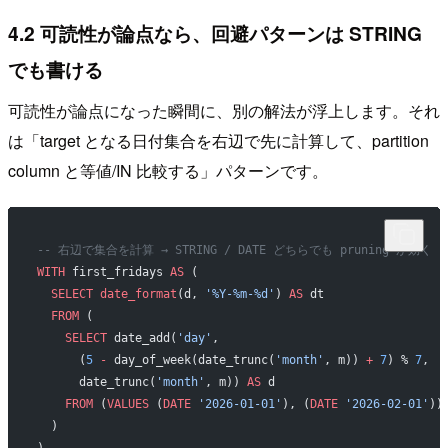
4.2 可読性が論点なら、回避パターンは STRING
でも書ける
可読性が論点になった瞬間に、別の解法が浮上します。それ
は「target となる日付集合を右辺で先に計算して、partition
column と等値/IN 比較する」パターンです。
-- 右辺で集合を計算 → STRING / DATE どちらでも pruning が効く
WITH
 first_fridays 
AS
 (
  SELECT
 date_format
(d, 
'%Y-%m-%d'
) 
AS
 dt
  FROM
 (
    SELECT
 date_add(
'day'
,
      (
5
 -
 day_of_week(date_trunc(
'month'
, m)) 
+
 7
) % 
7
,
      date_trunc(
'month'
, m)) 
AS
 d
    FROM
 (
VALUES
 (
DATE
 '2026-01-01'
), (
DATE
 '2026-02-01'
))
  )
)