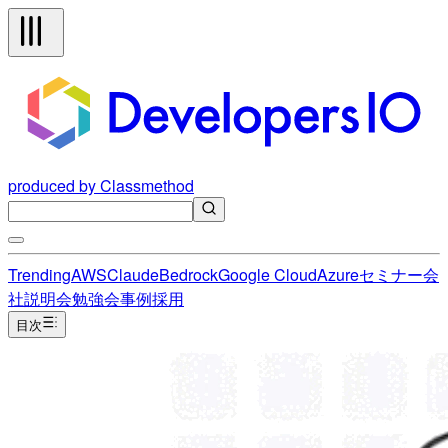
produced by Classmethod
Trending
AWS
Claude
Bedrock
Google Cloud
Azure
セミナー
会
社説明会
勉強会
事例
採用
目次