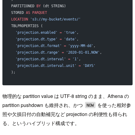
PARTITIONED 
BY
 (dt STRING)
STORED 
AS
 PARQUET
LOCATION
 's3://my-bucket/events/'
TBLPROPERTIES (
  'projection.enabled'
 =
 'true'
,
  'projection.dt.type'
 =
 'date'
,
  'projection.dt.format'
 =
 'yyyy-MM-dd'
,
  'projection.dt.range'
 =
 '2020-01-01,NOW'
,
  'projection.dt.interval'
 =
 '1'
,
  'projection.dt.interval.unit'
 =
 'DAYS'
);
物理的な partition value は UTF-8 string のまま、Athena の
partition pushdown も維持され、かつ
を使った相対参
NOW
照や欠損日付の自動補完など projection の利便性も得られ
る、というハイブリッド構成です。