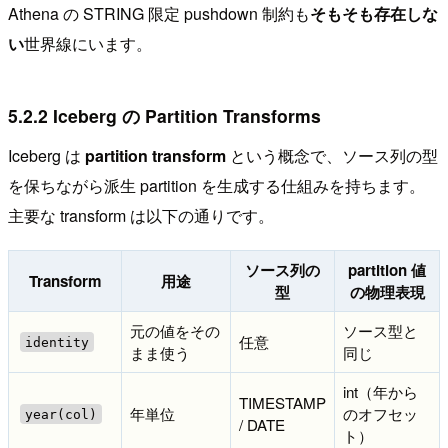
Athena の STRING 限定 pushdown 制約も
そもそも存在しな
い
世界線にいます。
5.2.2 Iceberg の Partition Transforms
Iceberg は
partition transform
という概念で、ソース列の型
を保ちながら派生 partition を生成する仕組みを持ちます。
主要な transform は以下の通りです。
ソース列の
partition 値
Transform
用途
型
の物理表現
元の値をその
ソース型と
任意
identity
まま使う
同じ
int（年から
TIMESTAMP
年単位
のオフセッ
year(col)
/ DATE
ト）