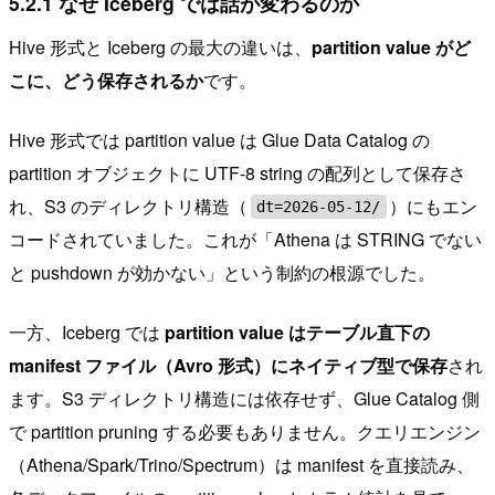
5.2.1 なぜ Iceberg では話が変わるのか
Hive 形式と Iceberg の最大の違いは、
partition value がど
こに、どう保存されるか
です。
Hive 形式では partition value は Glue Data Catalog の
partition オブジェクトに UTF-8 string の配列として保存さ
れ、S3 のディレクトリ構造（
）にもエン
dt=2026-05-12/
コードされていました。これが「Athena は STRING でない
と pushdown が効かない」という制約の根源でした。
一方、Iceberg では
partition value はテーブル直下の
manifest ファイル（Avro 形式）にネイティブ型で保存
され
ます。S3 ディレクトリ構造には依存せず、Glue Catalog 側
で partition pruning する必要もありません。クエリエンジン
（Athena/Spark/Trino/Spectrum）は manifest を直接読み、