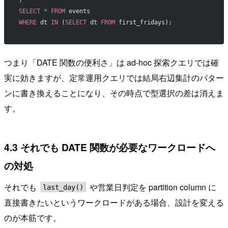
SELECT
 *
 FROM
 events
WHERE
 dt 
IN
 (
SELECT
 dt 
FROM
 first_fridays);
つまり「DATE 関数の便利さ」は ad-hoc 探索クエリでは確
実に効きますが、定常運用クエリでは結局右辺集計のパター
ンに書き換えることになり、その時点で型選択の差は消えま
す。
4.3 それでも DATE 関数が必要なワークロードへ
の対処
それでも
や営業日判定を partition column に
last_day()
直接書きたいというワークロードがある場合、設計を変える
のが本筋です。