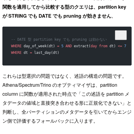
関数を適用してから比較する型のクエリは、partition key
が STRING でも DATE でも pruning が効きません
。
-- DATE 型 partition key でも pruning は効かない
WHERE
 day_of_week(dt) 
=
 5
 AND
 extract(
day
 from
 dt) 
<=
 7
  
WHERE
 dt 
=
 last_day(dt)                                   
これらは型選択の問題ではなく、述語の構造の問題です。
Athena/Spectrum/Trino のオプティマイザは、partition
column に関数が適用された時点で「この述語を partition メ
タデータの値域と直接突き合わせる形に正規化できない」と
判断し、全パーティションのメタデータを引いてからエンジ
ン側で評価するフォールバックに入ります。