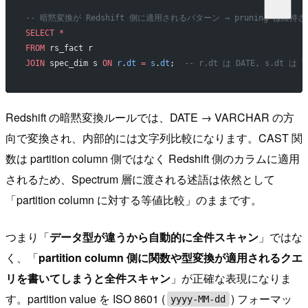
-- 暗黙変換が Redshift 側に適用されるパターン → pruning は維持
SELECT
 *
FROM
 rs_fact r
JOIN
 spec_dim s 
ON
 r
.
dt
 =
 s
.
dt
;  
-- r.dt は DATE, s.dt は V
Redshift の暗黙変換ルールでは、DATE → VARCHAR の方
向で変換され、内部的には文字列比較になります。CAST 関
数は partition column 側ではなく Redshift 側のカラムに適用
されるため、Spectrum 層に渡される述語は依然として
「partition column に対する等値比較」のままです。
つまり「
データ型が違うから自動的に全件スキャン
」ではな
く、「
partition column 側に関数や型変換が適用されるクエ
リを書いてしまうと全件スキャン
」が正確な表現になりま
す。partition value を ISO 8601 (
) フォーマッ
yyyy-MM-dd