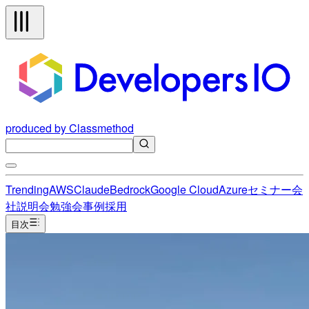
produced by Classmethod
Trending
AWS
Claude
Bedrock
Google Cloud
Azure
セミナー
会
社説明会
勉強会
事例
採用
目次