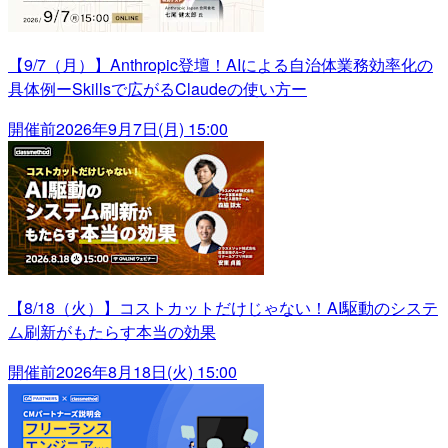
【9/7（月）】Anthropic登壇！AIによる自治体業務効率化の
具体例ーSkillsで広がるClaudeの使い方ー
開催前
2026年9月7日(月) 15:00
【8/18（火）】コストカットだけじゃない！AI駆動のシステ
ム刷新がもたらす本当の効果
開催前
2026年8月18日(火) 15:00