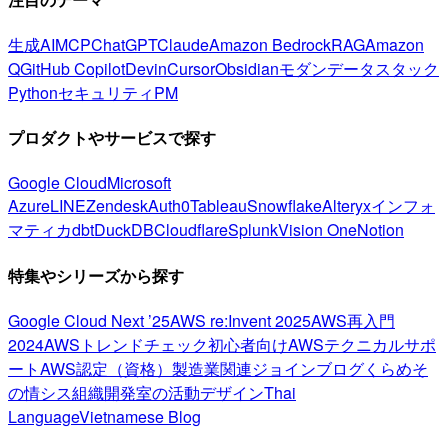
生成AI
MCP
ChatGPT
Claude
Amazon Bedrock
RAG
Amazon
Q
GitHub Copilot
Devin
Cursor
Obsidian
モダンデータスタック
Python
セキュリティ
PM
プロダクトやサービスで探す
Google Cloud
Microsoft
Azure
LINE
Zendesk
Auth0
Tableau
Snowflake
Alteryx
インフォ
マティカ
dbt
DuckDB
Cloudflare
Splunk
Vision One
Notion
特集やシリーズから探す
Google Cloud Next ’25
AWS re:Invent 2025
AWS再入門
2024
AWSトレンドチェック
初心者向け
AWSテクニカルサポ
ート
AWS認定（資格）
製造業関連
ジョインブログ
くらめそ
の情シス
組織開発室の活動
デザイン
Thai
Language
Vietnamese Blog