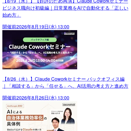
【8/19（水）】【好評のため再演】Claude Coworkセミナー
ビジネス職向け初級編｜日常業務をAIで自動化する「正しい
始め方」
開催前
2026年8月19日(水) 13:00
【8/26（水）】Claude Coworkセミナー バックオフィス編
｜「相談する」から「任せる」へ、AI活用の考え方と進め方
開催前
2026年8月26日(水) 13:00