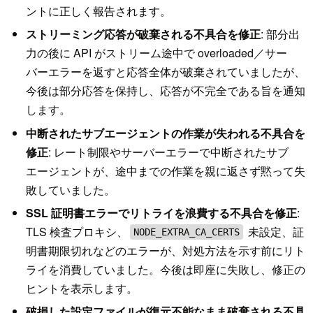
ントに正しく報告されます。
ストリーミング応答が破棄される不具合を修正
: 部分出
力の後に API がストリーム途中で overloaded／サー
バーエラーを返すと応答全体が破棄されていましたが、
今後は部分応答を保持し、応答が不完全である旨を通知
します。
中断されたサブエージェントの作業が失われる不具合を
修正
: レート制限やサーバーエラーで中断されたサブ
エージェントが、途中までの作業を親に返さず黙って失
敗していました。
SSL 証明書エラーでリトライを浪費する不具合を修正
:
TLS 検査プロキシ、
未設定、証
NODE_EXTRA_CA_CERTS
明書期限切れなどのエラーが、対処方法を示す前にリト
ライを消費していました。今後は即座に失敗し、修正の
ヒントを表示します。
破損した設定ファイルが復元不能なまま破棄される不具