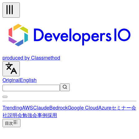
produced by Classmethod
Original
English
Trending
AWS
Claude
Bedrock
Google Cloud
Azure
セミナー
会
社説明会
勉強会
事例
採用
目次