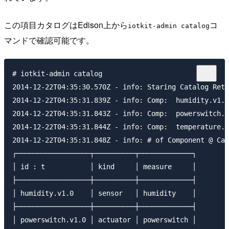
この項目カタログはEdison上から
コ
iotkit-admin catalog
マンドで確認可能です。
# iotkit-admin catalog

2014-12-22T04:35:30.570Z - info: Staring Catalog Retr
2014-12-22T04:35:31.839Z - info: Comp:  humidity.v1.0
2014-12-22T04:35:31.843Z - info: Comp:  powerswitch.v
2014-12-22T04:35:31.844Z - info: Comp:  temperature.v
2014-12-22T04:35:31.848Z - info: # of Component @ Cat
┌──────────────────┬──────────┬─────────────┐

│ id : t           │ kind     │ measure     │

├──────────────────┼──────────┼─────────────┤

│ humidity.v1.0    │ sensor   │ humidity    │

├──────────────────┼──────────┼─────────────┤

│ powerswitch.v1.0 │ actuator │ powerswitch │
