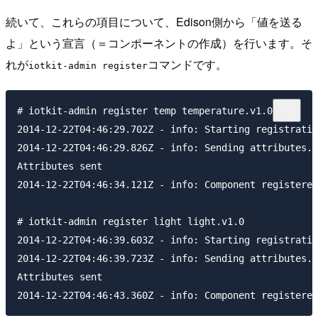
続いて、これらの項目について、Edison側から「値を送る
よ」という宣言（＝コンポーネントの作成）を行います。そ
れが
コマンドです。
iotkit-admin register
# iotkit-admin register temp temperature.v1.0

2014-12-22T04:46:29.702Z - info: Starting registratio
2014-12-22T04:46:29.826Z - info: Sending attributes..
Attributes sent

2014-12-22T04:46:34.121Z - info: Component registered
# iotkit-admin register light light.v1.0

2014-12-22T04:46:39.603Z - info: Starting registratio
2014-12-22T04:46:39.723Z - info: Sending attributes..
Attributes sent
