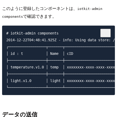
このように登録したコンポーネントは、
iotkit-admin
で確認できます。
components
# iotkit-admin components

2014-12-22T04:48:41.925Z - info: Using data store: /u
┌──────────────────┬───────┬─────────────────────────
│ id : t           │ Name  │ cID                     
├──────────────────┼───────┼─────────────────────────
│ temperature.v1.0 │ temp  │ xxxxxxxx-xxxx-xxxx-xxxx-
├──────────────────┼───────┼─────────────────────────
│ light.v1.0       │ light │ xxxxxxxx-xxxx-xxxx-xxxx-
データの送信