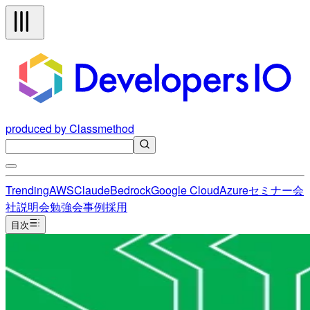
produced by Classmethod
Trending
AWS
Claude
Bedrock
Google Cloud
Azure
セミナー
会
社説明会
勉強会
事例
採用
目次