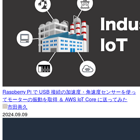
Raspberry Pi で USB 接続の加速度・角速度センサーを使っ
てモーターの振動を取得 ＆ AWS IoT Core に送ってみた
市田善久
2024.09.09