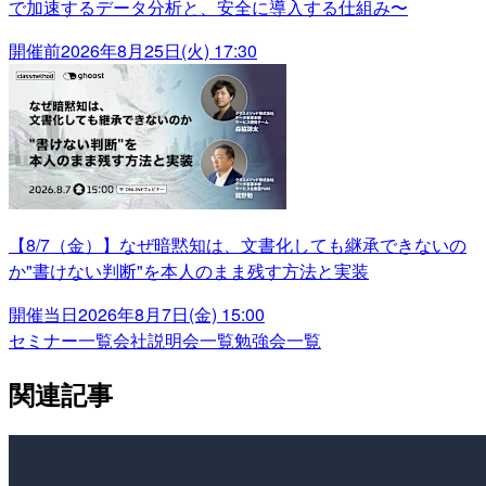
で加速するデータ分析と、安全に導入する仕組み〜
開催前
2026年8月25日(火) 17:30
【8/7（金）】なぜ暗黙知は、文書化しても継承できないの
か"書けない判断"を本人のまま残す方法と実装
開催当日
2026年8月7日(金) 15:00
セミナー一覧
会社説明会一覧
勉強会一覧
関連記事