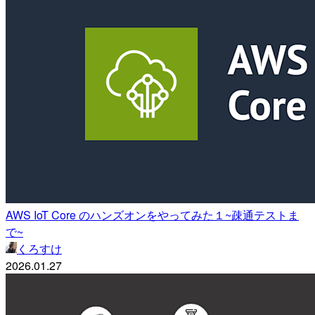
AWS IoT Core のハンズオンをやってみた１~疎通テストま
で~
くろすけ
2026.01.27