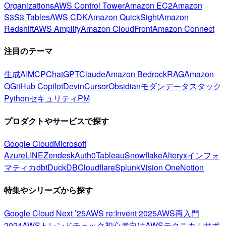
Organizations
AWS Control Tower
Amazon EC2
Amazon
S3
S3 Tables
AWS CDK
Amazon QuickSight
Amazon
Redshift
AWS Amplify
Amazon CloudFront
Amazon Connect
注目のテーマ
生成AI
MCP
ChatGPT
Claude
Amazon Bedrock
RAG
Amazon
Q
GitHub Copilot
Devin
Cursor
Obsidian
モダンデータスタック
Python
セキュリティ
PM
プロダクトやサービスで探す
Google Cloud
Microsoft
Azure
LINE
Zendesk
Auth0
Tableau
Snowflake
Alteryx
インフォ
マティカ
dbt
DuckDB
Cloudflare
Splunk
Vision One
Notion
特集やシリーズから探す
Google Cloud Next ’25
AWS re:Invent 2025
AWS再入門
2024
AWSトレンドチェック
初心者向け
AWSテクニカルサポ