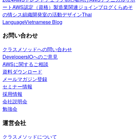
ート
AWS認定（資格）
製造業関連
ジョインブログ
くらめそ
の情シス
組織開発室の活動
デザイン
Thai
Language
Vietnamese Blog
お問い合わせ
クラスメソッドへの問い合わせ
DevelopersIOへのご意見
AWSに関するご相談
資料ダウンロード
メールマガジン登録
セミナー情報
採用情報
会社説明会
勉強会
運営会社
クラスメソッドについて