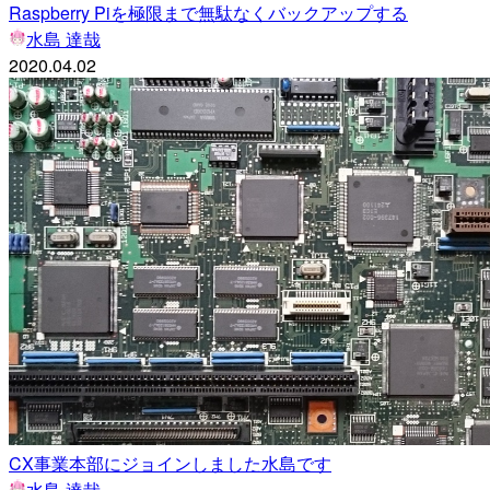
Raspberry Piを極限まで無駄なくバックアップする
水島 達哉
2020.04.02
CX事業本部にジョインしました水島です
水島 達哉