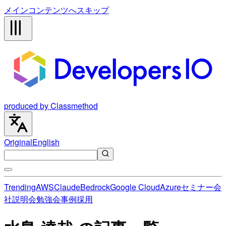
メインコンテンツへスキップ
produced by Classmethod
Original
English
Trending
AWS
Claude
Bedrock
Google Cloud
Azure
セミナー
会
社説明会
勉強会
事例
採用