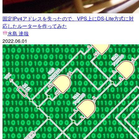
固定IPv4アドレスを失ったので、VPS上にDS-Lite方式に対
応したルーターを作ってみた
水島 達哉
2022.06.01