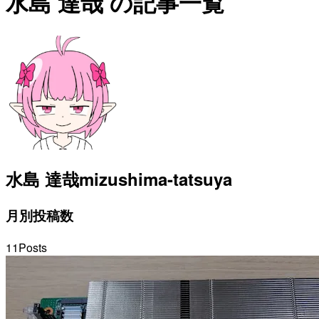
水島 達哉 の記事一覧
水島 達哉
mizushima-tatsuya
月別投稿数
11
Posts