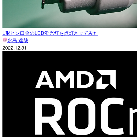
L形ピン口金のLED蛍光灯を点灯させてみた
水島 達哉
2022.12.31