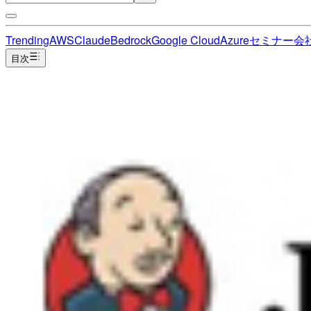
Trending
AWS
Claude
Bedrock
Google Cloud
Azure
セミナー
会
目次