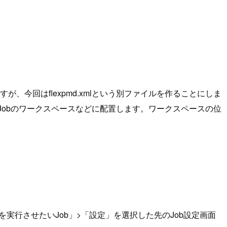
が、今回はflexpmd.xmlという別ファイルを作ることにしま
obのワークスペースなどに配置します。ワークスペースの位
MDを実行させたいJob」>「設定」を選択した先のJob設定画面