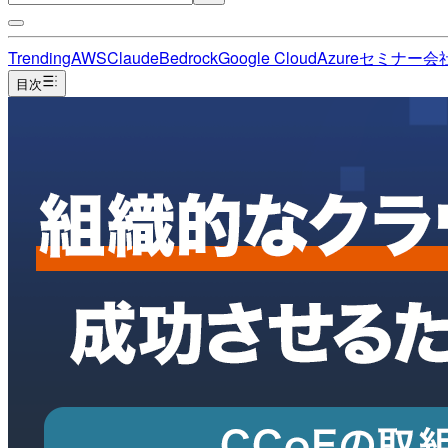
Trending
AWS
Claude
Bedrock
Google Cloud
Azure
セミナー
会
目次