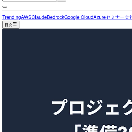
Trending
AWS
Claude
Bedrock
Google Cloud
Azure
セミナー
会
目次