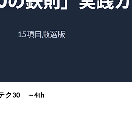
30 ～4th