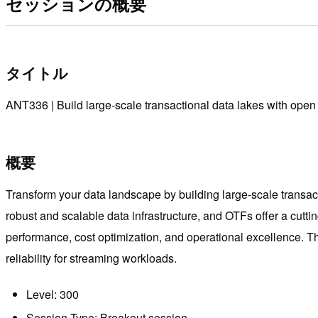
セッションの概要
タイトル
ANT336 | Build large-scale transactional data lakes with open 
概要
Transform your data landscape by building large-scale transac
robust and scalable data infrastructure, and OTFs offer a cutti
performance, cost optimization, and operational excellence.
reliability for streaming workloads.
Level: 300
Session Type: Breakout session