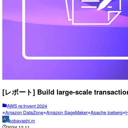
[レポート] Build large-scale transact
AWS re:Invent 2024
Amazon DataZone
Amazon SageMaker
Apache Iceberg
H
kobayashi.m
2024.12.11