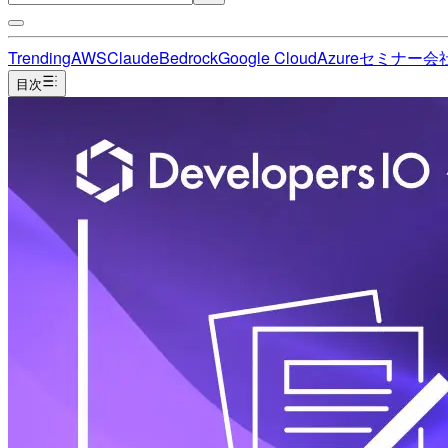
Trending
AWS
Claude
Bedrock
Google Cloud
Azure
セミナー
会
目次