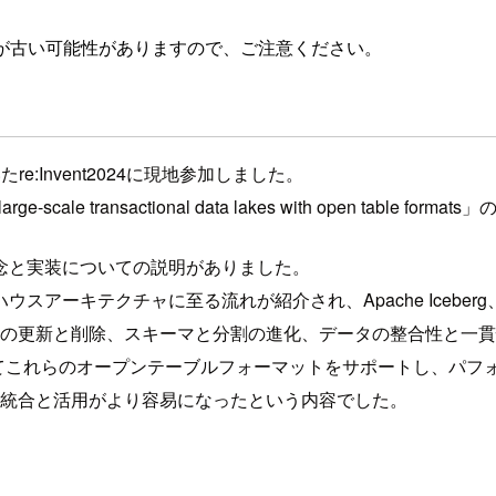
が古い可能性がありますので、ご注意ください。
e:Invent2024に現地参加しました。
rge-scale transactional data lakes with open table
念と実装についての説明がありました。
キテクチャに至る流れが紹介され、Apache Iceberg、Ho
レベルの更新と削除、スキーマと分割の進化、データの整合性と
スを通じてこれらのオープンテーブルフォーマットをサポートし、
データの統合と活用がより容易になったという内容でした。