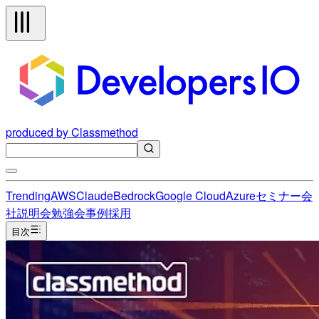
produced by Classmethod
Trending
AWS
Claude
Bedrock
Google Cloud
Azure
セミナー
会
社説明会
勉強会
事例
採用
目次