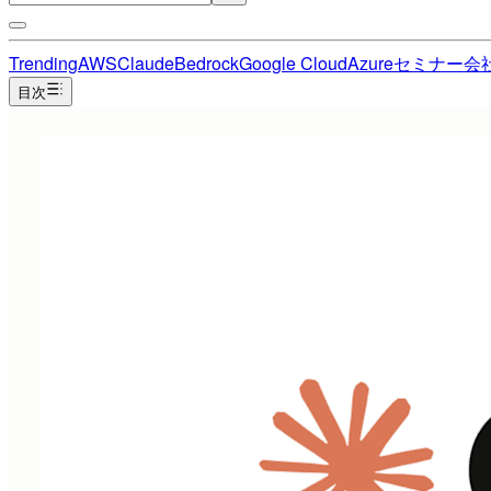
Trending
AWS
Claude
Bedrock
Google Cloud
Azure
セミナー
会
目次