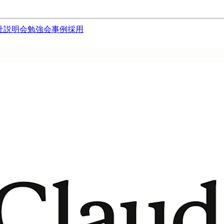
社説明会
勉強会
事例
採用