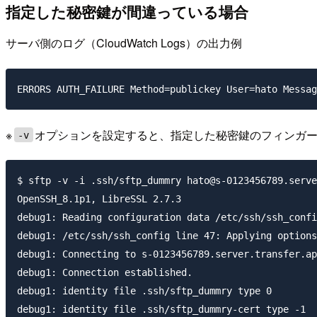
指定した秘密鍵が間違っている場合
サーバ側のログ（CloudWatch Logs）の出力例
※
オプションを設定すると、指定した秘密鍵のフィンガー
-v
$ sftp -v -i .ssh/sftp_dummry hato@s-0123456789.serve
OpenSSH_8.1p1, LibreSSL 2.7.3

debug1: Reading configuration data /etc/ssh/ssh_confi
debug1: /etc/ssh/ssh_config line 47: Applying options
debug1: Connecting to s-0123456789.server.transfer.ap
debug1: Connection established.

debug1: identity file .ssh/sftp_dummry type 0

debug1: identity file .ssh/sftp_dummry-cert type -1
