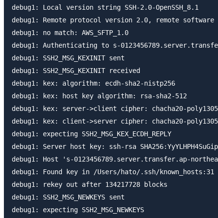
debug1: Local version string SSH-2.0-OpenSSH_8.1

debug1: Remote protocol version 2.0, remote software 
debug1: no match: AWS_SFTP_1.0

debug1: Authenticating to s-0123456789.server.transfe
debug1: SSH2_MSG_KEXINIT sent

debug1: SSH2_MSG_KEXINIT received

debug1: kex: algorithm: ecdh-sha2-nistp256

debug1: kex: host key algorithm: rsa-sha2-512

debug1: kex: server->client cipher: chacha20-poly1305
debug1: kex: client->server cipher: chacha20-poly1305
debug1: expecting SSH2_MSG_KEX_ECDH_REPLY

debug1: Server host key: ssh-rsa SHA256:YyYLHPH4SuGip
debug1: Host 's-0123456789.server.transfer.ap-northea
debug1: Found key in /Users/hato/.ssh/known_hosts:31

debug1: rekey out after 134217728 blocks

debug1: SSH2_MSG_NEWKEYS sent

debug1: expecting SSH2_MSG_NEWKEYS
