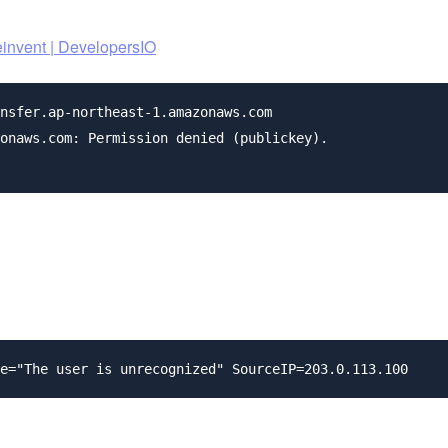
nt | DevelopersIO
nsfer.ap-northeast-1.amazonaws.com

onaws.com: Permission denied (publickey).
