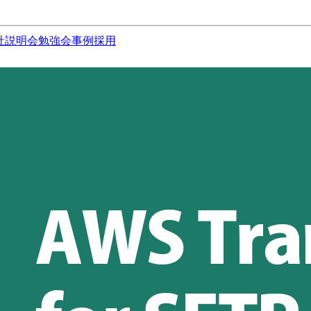
社説明会
勉強会
事例
採用