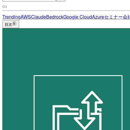
Trending
AWS
Claude
Bedrock
Google Cloud
Azure
セミナー
会
目次