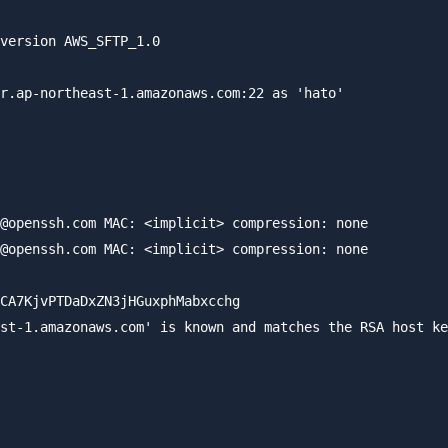
version AWS_SFTP_1.0

r.ap-northeast-1.amazonaws.com:22 as 'hato'

@openssh.com MAC: <implicit> compression: none

@openssh.com MAC: <implicit> compression: none

CA7KjvPTDaDxZN3jHGuxphMabxcchg

st-1.amazonaws.com' is known and matches the RSA host ke