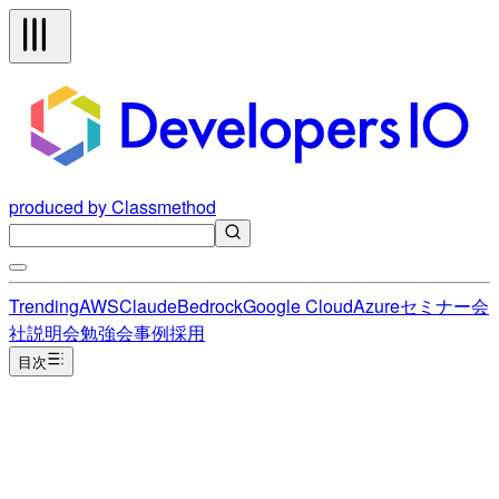
produced by Classmethod
Trending
AWS
Claude
Bedrock
Google Cloud
Azure
セミナー
会
社説明会
勉強会
事例
採用
目次