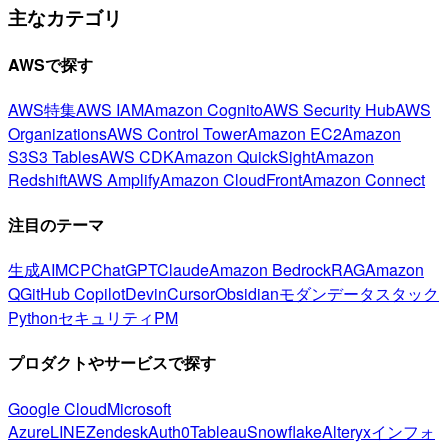
主なカテゴリ
AWSで探す
AWS特集
AWS IAM
Amazon Cognito
AWS Security Hub
AWS
Organizations
AWS Control Tower
Amazon EC2
Amazon
S3
S3 Tables
AWS CDK
Amazon QuickSight
Amazon
Redshift
AWS Amplify
Amazon CloudFront
Amazon Connect
注目のテーマ
生成AI
MCP
ChatGPT
Claude
Amazon Bedrock
RAG
Amazon
Q
GitHub Copilot
Devin
Cursor
Obsidian
モダンデータスタック
Python
セキュリティ
PM
プロダクトやサービスで探す
Google Cloud
Microsoft
Azure
LINE
Zendesk
Auth0
Tableau
Snowflake
Alteryx
インフォ