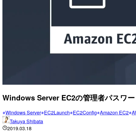
Windows Server EC2の管理者パ
Windows Server
EC2Launch
EC2Config
Amazon EC2
A
Takuya Shibata
2019.03.18