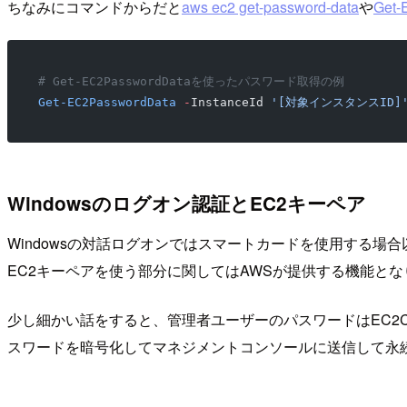
ちなみにコマンドからだと
aws ec2 get-password-data
や
Get-
# Get-EC2PasswordDataを使ったパスワード取得の例
Get-EC2PasswordData
 -
InstanceId 
'[対象インスタンスID]
Windowsのログオン認証とEC2キーペア
Windowsの対話ログオンではスマートカードを使用する場
EC2キーペアを使う部分に関してはAWSが提供する機能とな
少し細かい話をすると、管理者ユーザーのパスワードはEC2Con
スワードを暗号化してマネジメントコンソールに送信して永