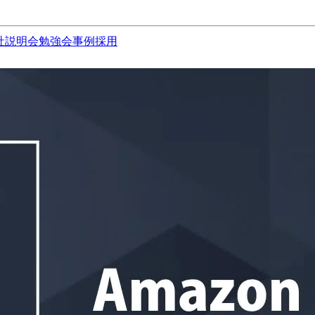
社説明会
勉強会
事例
採用