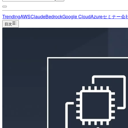
Trending
AWS
Claude
Bedrock
Google Cloud
Azure
セミナー
会
目次