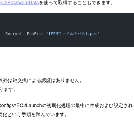
EC2PasswordData
を使って取得することもできます。
'
 -
Decrypt 
-
PemFile 
'[PEMファイルのパス].pem'
合以外は鍵交換による認証はありません。
ります。
figやEC2Launchの初期化処理の最中に生成および設定され
続化という手順を踏んでいます。