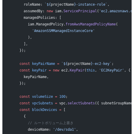
      roleName: 
`${
projectName
}-instance-role`
,
      assumedBy: 
new
 iam.
ServicePrincipal
(
'ec2.amazonaws.c
      managedPolicies: [
        iam.ManagedPolicy.
fromAwsManagedPolicyName
(
          'AmazonSSMManagedInstanceCore'
        ),
      ],
    });
    const
 keyPairName
 =
 `${
projectName
}-ec2-key`
;
    const
 keyPair
 =
 new
 ec2.
KeyPair
(
this
, 
'EC2KeyPair'
, {
      keyPairName,
    });
    const
 volumeSize
 =
 100
;
    const
 vpcSubnets
 =
 vpc.
selectSubnets
({ subnetGroupName
    const
 blockDevices
 =
 [
      {
        // ルートボリューム上書き
        deviceName: 
'/dev/sda1'
,