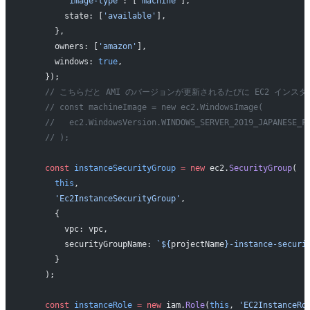
        'image-type'
: [
'machine'
],
        state: [
'available'
],
      },
      owners: [
'amazon'
],
      windows: 
true
,
    });
    // こちらだと AMI のバージョンが更新されるたびに EC2 イン
    // const machineImage = new ec2.WindowsImage(
    //   ec2.WindowsVersion.WINDOWS_SERVER_2019_JAPANESE_F
    // );
    const
 instanceSecurityGroup
 =
 new
 ec2.
SecurityGroup
(
      this
,
      'Ec2InstanceSecurityGroup'
,
      {
        vpc: vpc,
        securityGroupName: 
`${
projectName
}-instance-securi
      }
    );
    const
 instanceRole
 =
 new
 iam.
Role
(
this
, 
'EC2InstanceRo