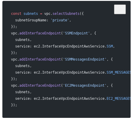
const
 subnets
 =
 vpc.
selectSubnets
({
  subnetGroupName: 
'private'
,
});
vpc.
addInterfaceEndpoint
(
'SSMEndpoint'
, {
  subnets,
  service: ec2.InterfaceVpcEndpointAwsService.
SSM
,
});
vpc.
addInterfaceEndpoint
(
'SSMMessagesEndpoint'
, {
  subnets,
  service: ec2.InterfaceVpcEndpointAwsService.
SSM_MESSAGES
});
vpc.
addInterfaceEndpoint
(
'EC2MessagesEndpoint'
, {
  subnets,
  service: ec2.InterfaceVpcEndpointAwsService.
EC2_MESSAGES
});