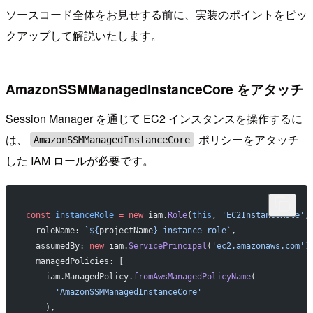
ソースコード全体をお見せする前に、実装のポイントをピッ
クアップして解説いたします。
AmazonSSMManagedInstanceCore をアタッチ
Session Manager を通じて EC2 インスタンスを操作するに
は、
ポリシーをアタッチ
AmazonSSMManagedInstanceCore
した IAM ロールが必要です。
const
 instanceRole
 =
 new
 iam.
Role
(
this
, 
'EC2InstanceRole'
,
  roleName: 
`${
projectName
}-instance-role`
,
  assumedBy: 
new
 iam.
ServicePrincipal
(
'ec2.amazonaws.com'
)
  managedPolicies: [
    iam.ManagedPolicy.
fromAwsManagedPolicyName
(
      'AmazonSSMManagedInstanceCore'
    ),