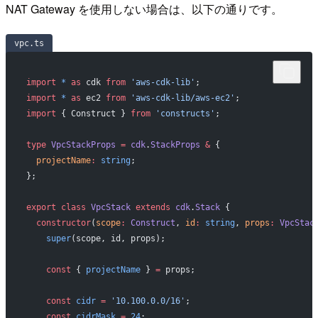
NAT Gateway を使用しない場合は、以下の通りです。
vpc.ts
import
 *
 as
 cdk 
from
 'aws-cdk-lib'
;
import
 *
 as
 ec2 
from
 'aws-cdk-lib/aws-ec2'
;
import
 { Construct } 
from
 'constructs'
;
type
 VpcStackProps
 =
 cdk
.
StackProps
 &
 {
  projectName
:
 string
;
};
export
 class
 VpcStack
 extends
 cdk
.
Stack
 {
  constructor
(
scope
:
 Construct
, 
id
:
 string
, 
props
:
 VpcStac
    super
(scope, id, props);
    const
 { 
projectName
 } 
=
 props;
    const
 cidr
 =
 '10.100.0.0/16'
;
    const
 cidrMask
 =
 24
;