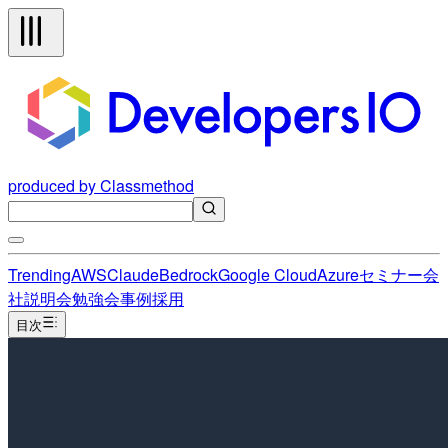
produced by Classmethod
Trending
AWS
Claude
Bedrock
Google Cloud
Azure
セミナー
会
社説明会
勉強会
事例
採用
目次