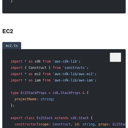
}
EC2
ec2.ts
import
 *
 as
 cdk 
from
 'aws-cdk-lib'
;
import
 { Construct } 
from
 'constructs'
;
import
 *
 as
 ec2 
from
 'aws-cdk-lib/aws-ec2'
;
import
 *
 as
 iam 
from
 'aws-cdk-lib/aws-iam'
;
type
 Ec2StackProps
 =
 cdk
.
StackProps
 &
 {
  projectName
:
 string
;
};
export
 class
 Ec2Stack
 extends
 cdk
.
Stack
 {
  constructor
(
scope
:
 Construct
, 
id
:
 string
, 
props
:
 Ec2Stac