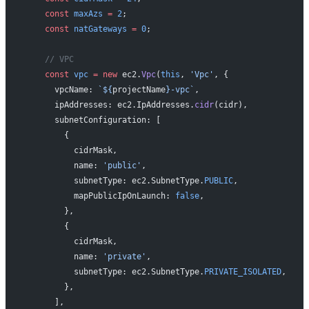
    const
 maxAzs
 =
 2
;
    const
 natGateways
 =
 0
;
    // VPC
    const
 vpc
 =
 new
 ec2.
Vpc
(
this
, 
'Vpc'
, {
      vpcName: 
`${
projectName
}-vpc`
,
      ipAddresses: ec2.IpAddresses.
cidr
(cidr),
      subnetConfiguration: [
        {
          cidrMask,
          name: 
'public'
,
          subnetType: ec2.SubnetType.
PUBLIC
,
          mapPublicIpOnLaunch: 
false
,
        },
        {
          cidrMask,
          name: 
'private'
,
          subnetType: ec2.SubnetType.
PRIVATE_ISOLATED
,
        },
      ],