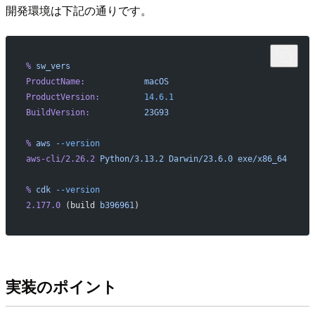
開発環境は下記の通りです。
%
 sw_vers
ProductName:
		macOS
ProductVersion:
		14.6.1
BuildVersion:
		23G93
%
 aws
 --version
aws-cli/2.26.2
 Python/3.13.2
 Darwin/23.6.0
 exe/x86_64
%
 cdk
 --version
2.177.0
 (build 
b396961
)
実装のポイント