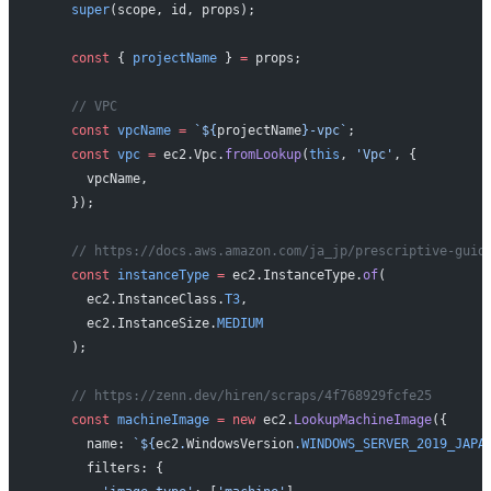
    super
(scope, id, props);
    const
 { 
projectName
 } 
=
 props;
    // VPC
    const
 vpcName
 =
 `${
projectName
}-vpc`
;
    const
 vpc
 =
 ec2.Vpc.
fromLookup
(
this
, 
'Vpc'
, {
      vpcName,
    });
    // https://docs.aws.amazon.com/ja_jp/prescriptive-guid
    const
 instanceType
 =
 ec2.InstanceType.
of
(
      ec2.InstanceClass.
T3
,
      ec2.InstanceSize.
MEDIUM
    );
    // https://zenn.dev/hiren/scraps/4f768929fcfe25
    const
 machineImage
 =
 new
 ec2.
LookupMachineImage
({
      name: 
`${
ec2
.
WindowsVersion
.
WINDOWS_SERVER_2019_JAPA
      filters: {