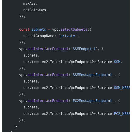
      maxAzs,
      natGateways,
    });
    const
 subnets
 =
 vpc.
selectSubnets
({
      subnetGroupName: 
'private'
,
    });
    vpc.
addInterfaceEndpoint
(
'SSMEndpoint'
, {
      subnets,
      service: ec2.InterfaceVpcEndpointAwsService.
SSM
,
    });
    vpc.
addInterfaceEndpoint
(
'SSMMessagesEndpoint'
, {
      subnets,
      service: ec2.InterfaceVpcEndpointAwsService.
SSM_MESS
    });
    vpc.
addInterfaceEndpoint
(
'EC2MessagesEndpoint'
, {
      subnets,
      service: ec2.InterfaceVpcEndpointAwsService.
EC2_MESS
    });
  }