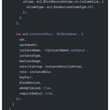
        volume: ec2.BlockDeviceVolume.
ebs
(volumeSize, {
          volumeType: ec2.EbsDeviceVolumeType.
GP3
,
        }),
      },
    ];
    new
 ec2.
Instance
(
this
, 
'EC2Instance'
, {
      vpc,
      vpcSubnets,
      instanceName: 
`${
projectName
}-instance`
,
      instanceType,
      machineImage,
      securityGroup: instanceSecurityGroup,
      role: instanceRole,
      keyPair,
      blockDevices,
      ebsOptimized: 
true
,
      requireImdsv2: 
true
,
    });
  }
}