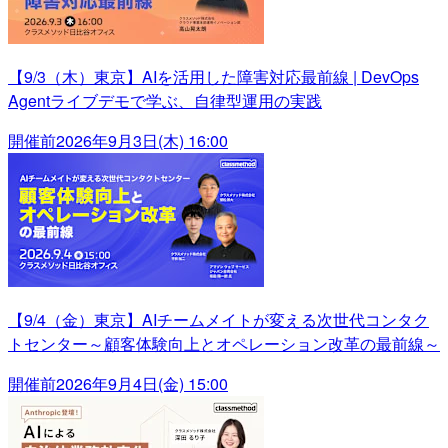
【9/3（木）東京】AIを活用した障害対応最前線 | DevOps
Agentライブデモで学ぶ、自律型運用の実践
開催前
2026年9月3日(木) 16:00
【9/4（金）東京】AIチームメイトが変える次世代コンタク
トセンター～顧客体験向上とオペレーション改革の最前線～
開催前
2026年9月4日(金) 15:00