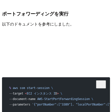
ポートフォワーディングを実行
以下のドキュメントを参考にしました。
%
 aws
 ssm
 start-session
 \
--target 
<
EC2
 インスタンス
 I
D
>
 \
--document-name 
AWS-StartPortForwardingSession
 \
--parameters 
'{"portNumber":["3389"], "localPortNumber":["