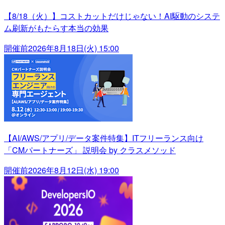
【8/18（火）】コストカットだけじゃない！AI駆動のシステ
ム刷新がもたらす本当の効果
開催前
2026年8月18日(火) 15:00
【AI/AWS/アプリ/データ案件特集】ITフリーランス向け
「CMパートナーズ」 説明会 by クラスメソッド
開催前
2026年8月12日(水) 19:00