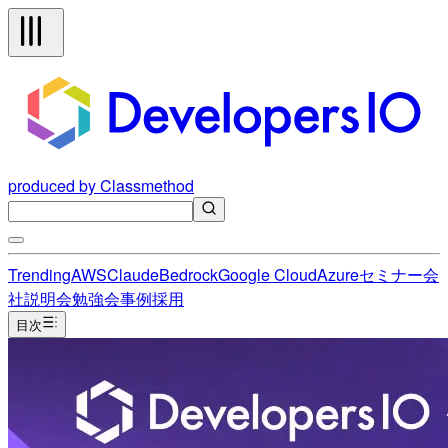
produced by Classmethod
Trending
AWS
Claude
Bedrock
Google Cloud
Azure
セミナー
会
社説明会
勉強会
事例
採用
目次