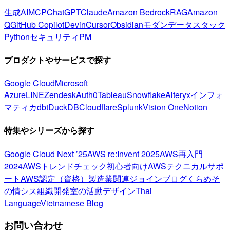
生成AI
MCP
ChatGPT
Claude
Amazon Bedrock
RAG
Amazon
Q
GitHub Copilot
Devin
Cursor
Obsidian
モダンデータスタック
Python
セキュリティ
PM
プロダクトやサービスで探す
Google Cloud
Microsoft
Azure
LINE
Zendesk
Auth0
Tableau
Snowflake
Alteryx
インフォ
マティカ
dbt
DuckDB
Cloudflare
Splunk
Vision One
Notion
特集やシリーズから探す
Google Cloud Next ’25
AWS re:Invent 2025
AWS再入門
2024
AWSトレンドチェック
初心者向け
AWSテクニカルサポ
ート
AWS認定（資格）
製造業関連
ジョインブログ
くらめそ
の情シス
組織開発室の活動
デザイン
Thai
Language
Vietnamese Blog
お問い合わせ