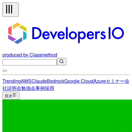
produced by Classmethod
Trending
AWS
Claude
Bedrock
Google Cloud
Azure
セミナー
会
社説明会
勉強会
事例
採用
目次