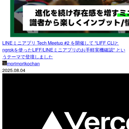
LINEミニアプリ Tech Meetup #2 を開催して "LIFF CLIと
ngrokを使ったLIFF/LINEミニアプリのお手軽実機確認" とい
うテーマで登壇しました
morimorikochan
2025.08.04