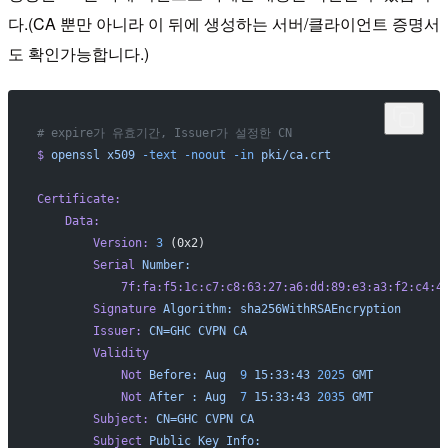
다.(CA 뿐만 아니라 이 뒤에 생성하는 서버/클라이언트 증명서
도 확인가능합니다.)
# expire가 유효기간, Issuer가 설정한 CN
$
 openssl
 x509
 -text
 -noout
 -in
 pki/ca.crt
Certificate:
    Data:
        Version:
 3
 (0x2)
        Serial
 Number:
            7f:fa:f5:1c:c7:c8:63:27:a6:dd:89:e3:a3:f2:c4:4
        Signature
 Algorithm:
 sha256WithRSAEncryption
        Issuer:
 CN=GHC
 CVPN
 CA
        Validity
            Not
 Before:
 Aug
  9
 15:33:43
 2025
 GMT
            Not
 After
 :
 Aug
  7
 15:33:43
 2035
 GMT
        Subject:
 CN=GHC
 CVPN
 CA
        Subject
 Public
 Key
 Info: