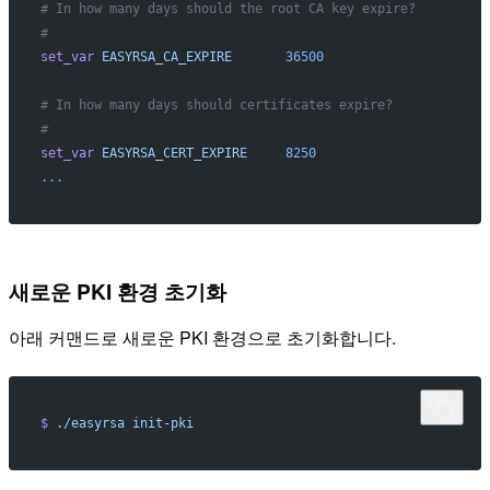
# In how many days should the root CA key expire?
#
set_var
 EASYRSA_CA_EXPIRE
       36500
# In how many days should certificates expire?
#
set_var
 EASYRSA_CERT_EXPIRE
     8250
...
새로운 PKI 환경 초기화
아래 커맨드로 새로운 PKI 환경으로 초기화합니다.
$
 ./easyrsa
 init-pki