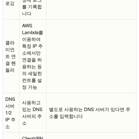
로깅
를 기록합
니다
AWS
Lambda를
이용하여
클라
특정 IP 주
이언
소에서만
트 연
연결을 허
결 핸
용하는 등
들러
의 세밀한
컨트롤 설
정 가능
DNS
사용하고
서버
있는 DNS
별도로 사용하는 DNS 서버가 있다면 주
1/2
서버의 주
소를 입력합니다
IP 주
소
소
ClientVPN