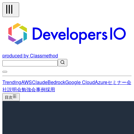
produced by Classmethod
Trending
AWS
Claude
Bedrock
Google Cloud
Azure
セミナー
会
社説明会
勉強会
事例
採用
目次