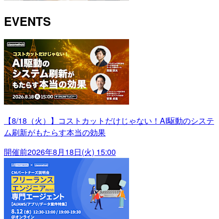
EVENTS
【8/18（火）】コストカットだけじゃない！AI駆動のシステ
ム刷新がもたらす本当の効果
開催前
2026年8月18日(火) 15:00