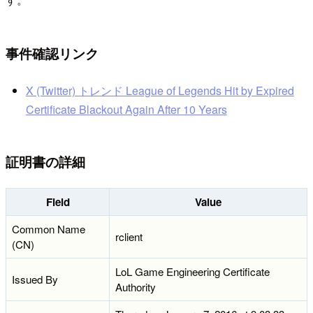
事件確認リンク
X (Twitter) トレンド League of Legends Hit by Expired
Certificate Blackout Again After 10 Years
証明書の詳細
Field
Value
Common Name
rclient
(CN)
LoL Game Engineering Certificate
Issued By
Authority