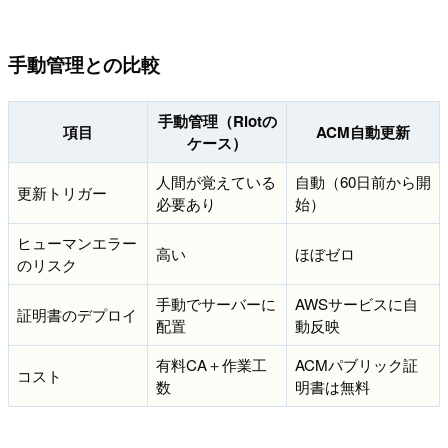
手動管理との比較
手動管理（Riotの
項目
ACM自動更新
ケース）
人間が覚えている
自動（60日前から開
更新トリガー
必要あり
始）
ヒューマンエラー
高い
ほぼゼロ
のリスク
手動でサーバーに
AWSサービスに自
証明書のデプロイ
配置
動反映
有料CA＋作業工
ACMパブリック証
コスト
数
明書は無料