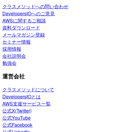
クラスメソッドへの問い合わせ
DevelopersIOへのご意見
AWSに関するご相談
資料ダウンロード
メールマガジン登録
セミナー情報
採用情報
会社説明会
勉強会
運営会社
クラスメソッドについて
DevelopersIOとは
AWS支援サービス一覧
公式X(Twitter)
公式YouTube
公式Facebook
公式LinkedIn