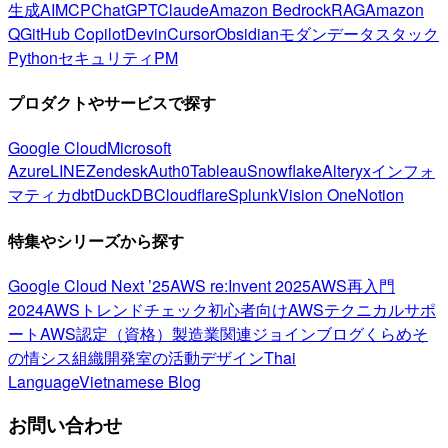
生成AI
MCP
ChatGPT
Claude
Amazon Bedrock
RAG
Amazon
Q
GitHub Copilot
Devin
Cursor
Obsidian
モダンデータスタック
Python
セキュリティ
PM
プロダクトやサービスで探す
Google Cloud
Microsoft
Azure
LINE
Zendesk
Auth0
Tableau
Snowflake
Alteryx
インフォ
マティカ
dbt
DuckDB
Cloudflare
Splunk
Vision One
Notion
特集やシリーズから探す
Google Cloud Next ’25
AWS re:Invent 2025
AWS再入門
2024
AWSトレンドチェック
初心者向け
AWSテクニカルサポ
ート
AWS認定（資格）
製造業関連
ジョインブログ
くらめそ
の情シス
組織開発室の活動
デザイン
Thai
Language
Vietnamese Blog
お問い合わせ