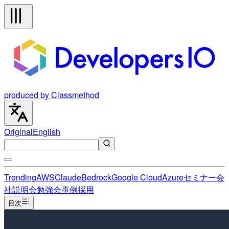
produced by Classmethod
Original
English
Trending
AWS
Claude
Bedrock
Google Cloud
Azure
セミナー
会
社説明会
勉強会
事例
採用
目次