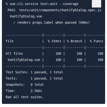
% vue-cli-service test:unit --coverage

 PASS  tests/unit/components/VuetifyDialog.spec.js

  VuetifyDialog.vue

    ✓ renders props.label when passed (60ms)

-------------------|----------|----------|----------|
File               |  % Stmts | % Branch |  % Funcs |
-------------------|----------|----------|----------|
All files          |      100 |      100 |      100 |
 VuetifyDialog.vue |      100 |      100 |      100 |
-------------------|----------|----------|----------|
Test Suites: 1 passed, 1 total

Tests:       1 passed, 1 total

Snapshots:   0 total

Time:        2.566s
