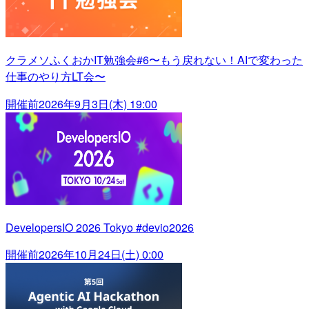
クラメソふくおかIT勉強会#6〜もう戻れない！AIで変わった
仕事のやり方LT会〜
開催前
2026年9月3日(木) 19:00
DevelopersIO 2026 Tokyo #devio2026
開催前
2026年10月24日(土) 0:00