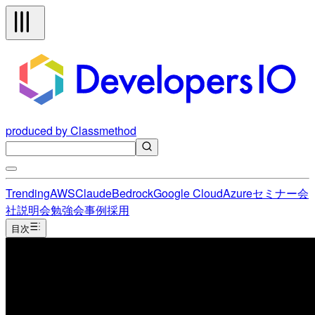
produced by Classmethod
Trending
AWS
Claude
Bedrock
Google Cloud
Azure
セミナー
会
社説明会
勉強会
事例
採用
目次