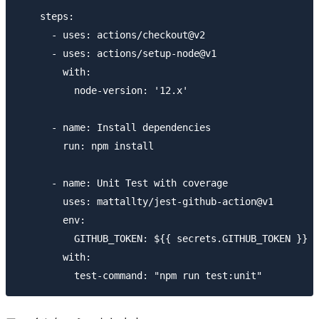
    steps:

      - uses: actions/checkout@v2

      - uses: actions/setup-node@v1

        with:

          node-version: '12.x'

      - name: Install dependencies

        run: npm install

      - name: Unit Test with coverage

        uses: mattallty/jest-github-action@v1

        env:

          GITHUB_TOKEN: ${{ secrets.GITHUB_TOKEN }}

        with:
