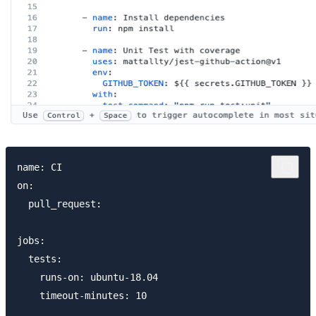
name: CI

on:

  pull_request:

jobs:

  tests:

    runs-on: ubuntu-18.04

    timeout-minutes: 10
