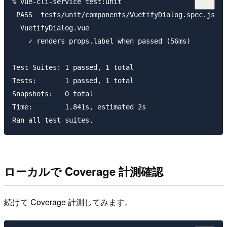
% vue-cli-service test:unit

 PASS  tests/unit/components/VuetifyDialog.spec.js

  VuetifyDialog.vue

    ✓ renders props.label when passed (56ms)

Test Suites: 1 passed, 1 total

Tests:       1 passed, 1 total

Snapshots:   0 total

Time:        1.841s, estimated 2s

ローカルで Coverage 計測確認
続けて Coverage 計測してみます。