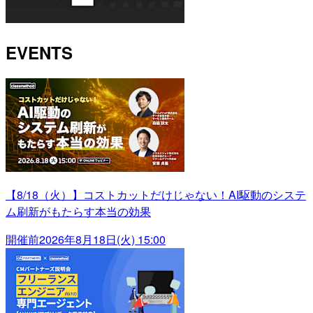
EVENTS
【8/18（火）】コストカットだけじゃない！AI駆動のシステ
ム刷新がもたらす本当の効果
開催前
2026年8月18日(火) 15:00