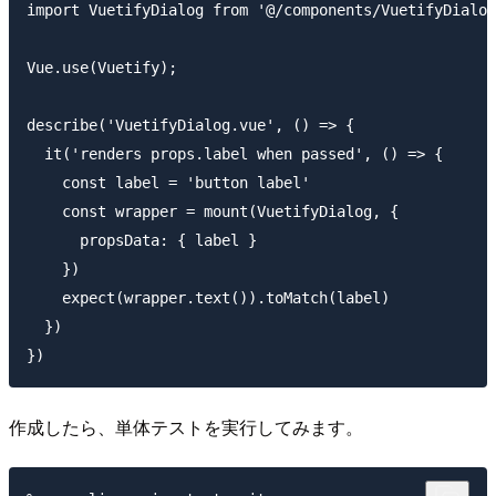
import VuetifyDialog from '@/components/VuetifyDialog
Vue.use(Vuetify);

describe('VuetifyDialog.vue', () => {

  it('renders props.label when passed', () => {

    const label = 'button label'

    const wrapper = mount(VuetifyDialog, {

      propsData: { label }

    })

    expect(wrapper.text()).toMatch(label)

  })

作成したら、単体テストを実行してみます。