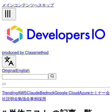
メインコンテンツへスキップ
produced by Classmethod
Original
English
Trending
AWS
Claude
Bedrock
Google Cloud
Azure
セミナー
会
社説明会
勉強会
事例
採用