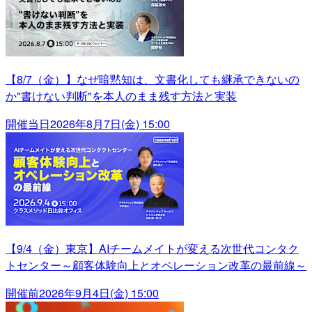
【8/7（金）】なぜ暗黙知は、文書化しても継承できないの
か"書けない判断"を本人のまま残す方法と実装
開催当日
2026年8月7日(金) 15:00
【9/4（金）東京】AIチームメイトが変える次世代コンタク
トセンター～顧客体験向上とオペレーション改革の最前線～
開催前
2026年9月4日(金) 15:00