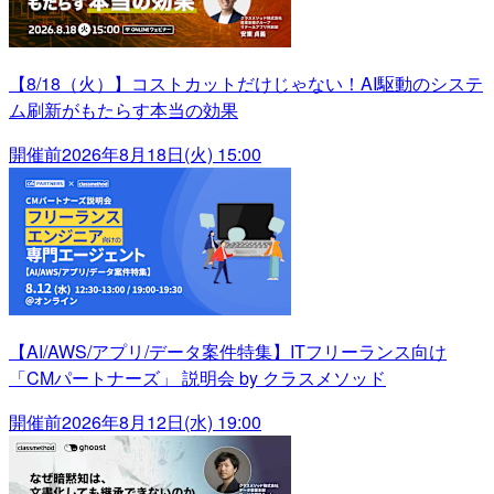
【8/18（火）】コストカットだけじゃない！AI駆動のシステ
ム刷新がもたらす本当の効果
開催前
2026年8月18日(火) 15:00
【AI/AWS/アプリ/データ案件特集】ITフリーランス向け
「CMパートナーズ」 説明会 by クラスメソッド
開催前
2026年8月12日(水) 19:00