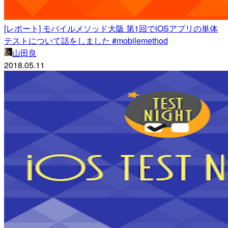
[レポート] モバイルメソッド大阪 第1回でiOSアプリの単体
テストについて話をしました #mobilemethod
山田良
2018.05.11