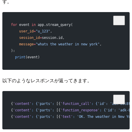
す。
for
 event 
in
 app.stream_query(
    user_id
=
"u_123"
,
    session_id
=
session.id,
    message
=
"whats the weather in new york"
,
):
  print
(event)
以下のようなレスポンスが返ってきます。
{
'content'
:
 {'parts':
 [{
'function_call'
:
 {'id':
 'adk-80c8f
{
'content'
:
 {'parts':
 [{
'function_response'
:
 {'id':
 'adk-8
{
'content'
:
 {'parts':
 [{
'text'
:
 'OK. The weather in New Yo