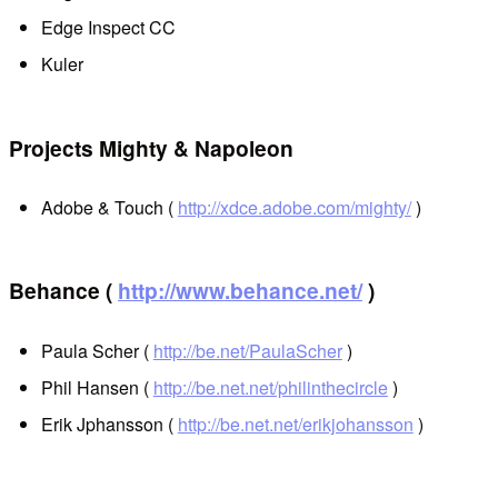
Edge Inspect CC
Kuler
Projects Mighty & Napoleon
Adobe & Touch (
http://xdce.adobe.com/mighty/
)
Behance (
http://www.behance.net/
)
Paula Scher (
http://be.net/PaulaScher
)
Phil Hansen (
http://be.net.net/philinthecircle
)
Erik Jphansson (
http://be.net.net/erikjohansson
)