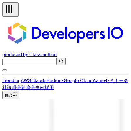
produced by Classmethod
Trending
AWS
Claude
Bedrock
Google Cloud
Azure
セミナー
会
社説明会
勉強会
事例
採用
目次