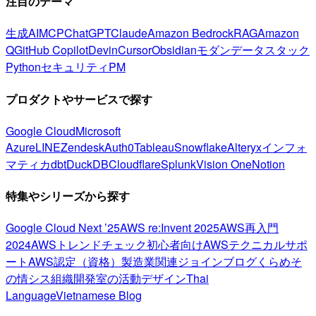
注目のテーマ
生成AI
MCP
ChatGPT
Claude
Amazon Bedrock
RAG
Amazon
Q
GitHub Copilot
Devin
Cursor
Obsidian
モダンデータスタック
Python
セキュリティ
PM
プロダクトやサービスで探す
Google Cloud
Microsoft
Azure
LINE
Zendesk
Auth0
Tableau
Snowflake
Alteryx
インフォ
マティカ
dbt
DuckDB
Cloudflare
Splunk
Vision One
Notion
特集やシリーズから探す
Google Cloud Next ’25
AWS re:Invent 2025
AWS再入門
2024
AWSトレンドチェック
初心者向け
AWSテクニカルサポ
ート
AWS認定（資格）
製造業関連
ジョインブログ
くらめそ
の情シス
組織開発室の活動
デザイン
Thai
Language
Vietnamese Blog