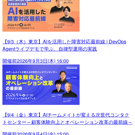
【9/3（木）東京】AIを活用した障害対応最前線 | DevOps
Agentライブデモで学ぶ、自律型運用の実践
開催前
2026年9月3日(木) 16:00
【9/4（金）東京】AIチームメイトが変える次世代コンタク
トセンター～顧客体験向上とオペレーション改革の最前線～
開催前
2026年9月4日(金) 15:00