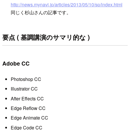
http://news.mynavi.jp/articles/2013/05/10/sp/index.html
同じく杉山さんの記事です。
要点 ( 基調講演のサマリ的な )
Adobe CC
Photoshop CC
Illustrator CC
After Effects CC
Edge Reflow CC
Edge Animate CC
Edge Code CC