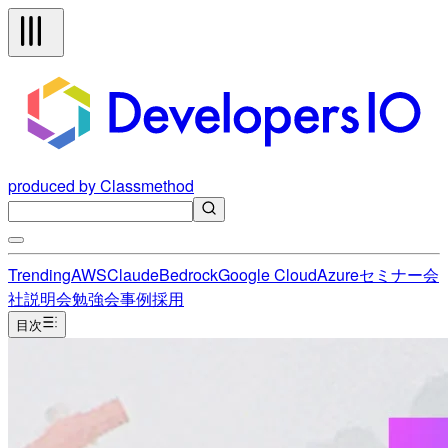
produced by Classmethod
Trending
AWS
Claude
Bedrock
Google Cloud
Azure
セミナー
会
社説明会
勉強会
事例
採用
目次