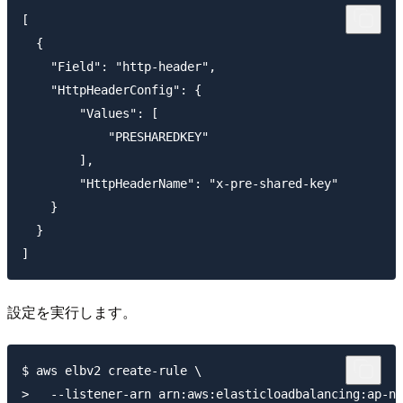
[

  {

    "Field": "http-header",

    "HttpHeaderConfig": {

        "Values": [

            "PRESHAREDKEY"

        ],

        "HttpHeaderName": "x-pre-shared-key"

    }

  }

設定を実行します。
$ aws elbv2 create-rule \

>   --listener-arn arn:aws:elasticloadbalancing:ap-no