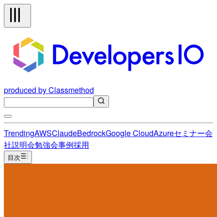
produced by Classmethod
Trending
AWS
Claude
Bedrock
Google Cloud
Azure
セミナー
会
社説明会
勉強会
事例
採用
目次