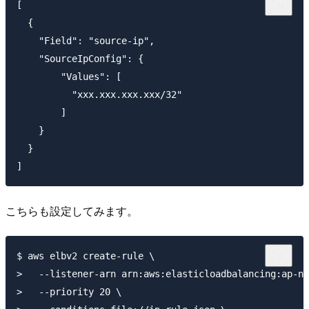
[

  {

    "Field": "source-ip",

    "SourceIpConfig": {

        "Values": [

          "xxx.xxx.xxx.xxx/32"

        ]

    }

  }

こちらも設定してみます。
$ aws elbv2 create-rule \

>   --listener-arn arn:aws:elasticloadbalancing:ap-no
>   --priority 20 \
