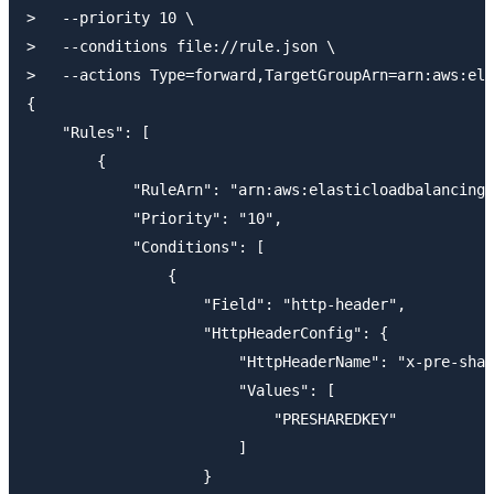
>   --priority 10 \

>   --conditions file://rule.json \

>   --actions Type=forward,TargetGroupArn=arn:aws:ela
{

    "Rules": [

        {

            "RuleArn": "arn:aws:elasticloadbalancing:
            "Priority": "10",

            "Conditions": [

                {

                    "Field": "http-header",

                    "HttpHeaderConfig": {

                        "HttpHeaderName": "x-pre-shar
                        "Values": [

                            "PRESHAREDKEY"

                        ]

                    }
