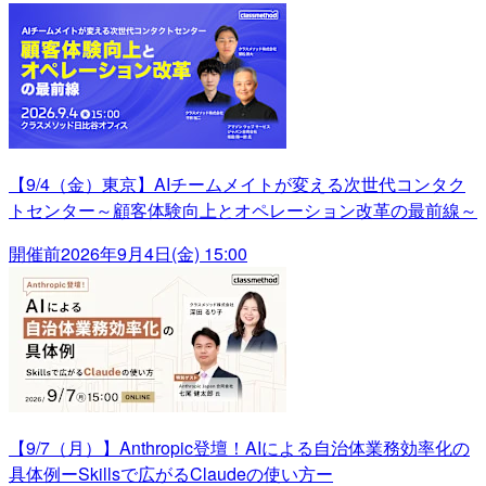
【9/4（金）東京】AIチームメイトが変える次世代コンタク
トセンター～顧客体験向上とオペレーション改革の最前線～
開催前
2026年9月4日(金) 15:00
【9/7（月）】Anthropic登壇！AIによる自治体業務効率化の
具体例ーSkillsで広がるClaudeの使い方ー