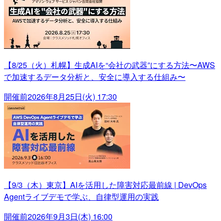
【8/25（火）札幌】生成AIを“会社の武器”にする方法〜AWS
で加速するデータ分析と、安全に導入する仕組み〜
開催前
2026年8月25日(火) 17:30
【9/3（木）東京】AIを活用した障害対応最前線 | DevOps
Agentライブデモで学ぶ、自律型運用の実践
開催前
2026年9月3日(木) 16:00