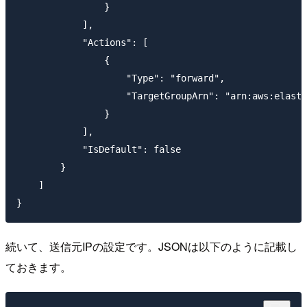
                }

            ],

            "Actions": [

                {

                    "Type": "forward",

                    "TargetGroupArn": "arn:aws:elasti
                }

            ],

            "IsDefault": false

        }

    ]

続いて、送信元IPの設定です。JSONは以下のように記載し
ておきます。