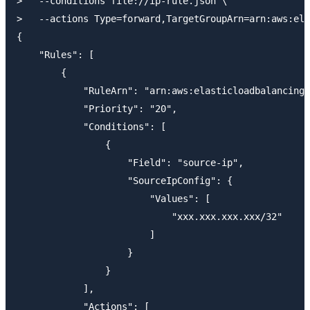
>   --conditions file://ip-rule.json \

>   --actions Type=forward,TargetGroupArn=arn:aws:ela
{

    "Rules": [

        {

            "RuleArn": "arn:aws:elasticloadbalancing:
            "Priority": "20",

            "Conditions": [

                {

                    "Field": "source-ip",

                    "SourceIpConfig": {

                        "Values": [

                            "xxx.xxx.xxx.xxx/32"

                        ]

                    }

                }

            ],

            "Actions": [
