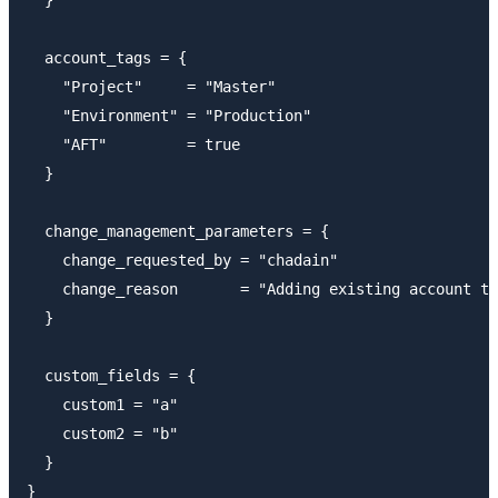
  }

  account_tags = {

    "Project"     = "Master"

    "Environment" = "Production"

    "AFT"         = true

  }

  change_management_parameters = {

    change_requested_by = "chadain"

    change_reason       = "Adding existing account to
  }

  custom_fields = {

    custom1 = "a"

    custom2 = "b"

  }

}
