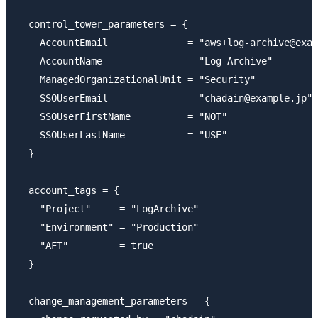
  control_tower_parameters = {

    AccountEmail              = "aws+log-archive@exam
    AccountName               = "Log-Archive"

    ManagedOrganizationalUnit = "Security"

    SSOUserEmail              = "chadain@example.jp"

    SSOUserFirstName          = "NOT"

    SSOUserLastName           = "USE"

  }

  account_tags = {

    "Project"     = "LogArchive"

    "Environment" = "Production"

    "AFT"         = true

  }

  change_management_parameters = {
