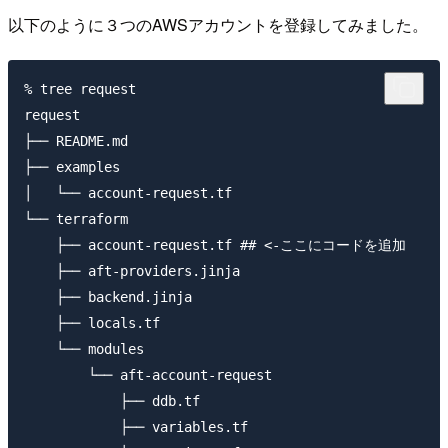
以下のように３つのAWSアカウントを登録してみました。
% tree request

request

├── README.md

├── examples

│   └── account-request.tf

└── terraform

    ├── account-request.tf ## <-ここにコードを追加

    ├── aft-providers.jinja

    ├── backend.jinja

    ├── locals.tf

    └── modules

        └── aft-account-request

            ├── ddb.tf

            ├── variables.tf
