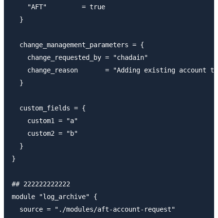
    "AFT"         = true

  }

  change_management_parameters = {

    change_requested_by = "chadain"

    change_reason       = "Adding existing account to
  }

  custom_fields = {

    custom1 = "a"

    custom2 = "b"

  }

}

## 222222222222

module "log_archive" {

  source = "./modules/aft-account-request"
