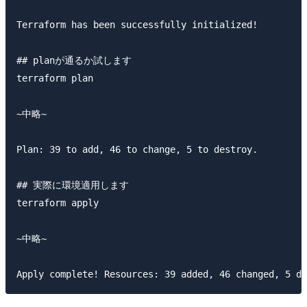
Terraform has been successfully initialized!

## planが通るか試します

terraform plan

~中略~

Plan: 39 to add, 46 to change, 5 to destroy.

## 実際に環境適用します

terraform apply

~中略~
