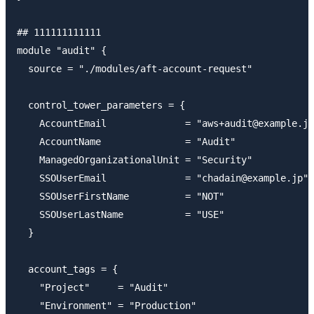
## 111111111111

module "audit" {

  source = "./modules/aft-account-request"

  control_tower_parameters = {

    AccountEmail              = "aws+audit@example.jp
    AccountName               = "Audit"

    ManagedOrganizationalUnit = "Security"

    SSOUserEmail              = "chadain@example.jp"

    SSOUserFirstName          = "NOT"

    SSOUserLastName           = "USE"

  }

  account_tags = {

    "Project"     = "Audit"

    "Environment" = "Production"
