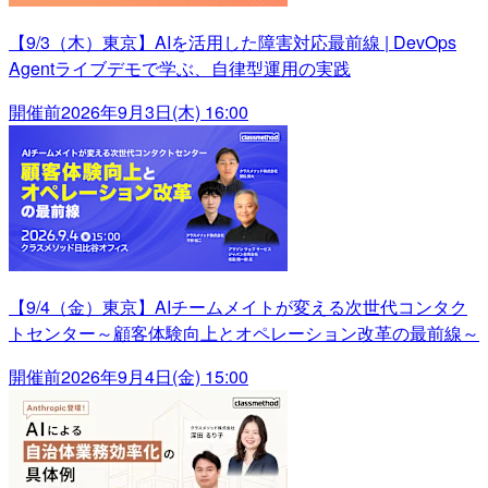
【9/3（木）東京】AIを活用した障害対応最前線 | DevOps
Agentライブデモで学ぶ、自律型運用の実践
開催前
2026年9月3日(木) 16:00
【9/4（金）東京】AIチームメイトが変える次世代コンタク
トセンター～顧客体験向上とオペレーション改革の最前線～
開催前
2026年9月4日(金) 15:00