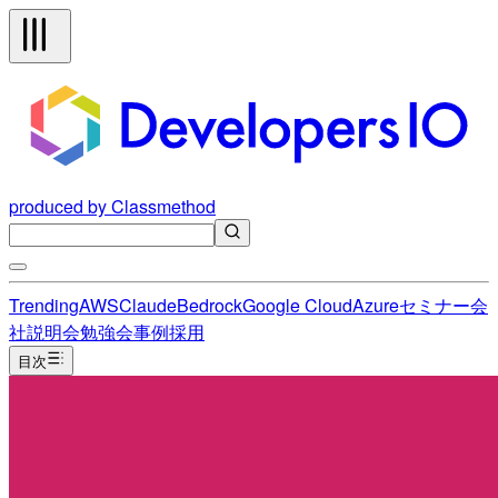
produced by Classmethod
Trending
AWS
Claude
Bedrock
Google Cloud
Azure
セミナー
会
社説明会
勉強会
事例
採用
目次