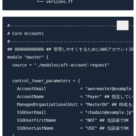
#----------------------------------------------------
# Core Accounts

#----------------------------------------------------
## 000000000000 ## 管理しやすくするためにAWSアカウン
module "master" {

  source = "./modules/aft-account-request"

  control_tower_parameters = {

    AccountEmail              = "aws+master@e
    AccountName               = "Payer" ## 指定
    ManagedOrganizationalUnit = "MasterO
    SSOUserEmail              = "chadain
    SSOUserFirstName          = "NOT" ## 当該値でOK

    SSOUserLastName           = "USE" ## 当