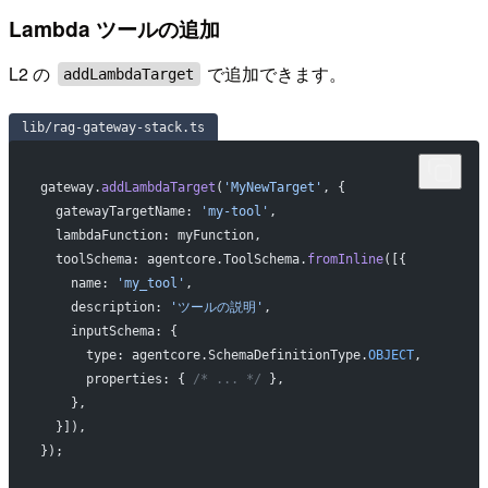
Lambda ツールの追加
L2 の
で追加できます。
addLambdaTarget
lib/rag-gateway-stack.ts
gateway.
addLambdaTarget
(
'MyNewTarget'
, {
  gatewayTargetName: 
'my-tool'
,
  lambdaFunction: myFunction,
  toolSchema: agentcore.ToolSchema.
fromInline
([{
    name: 
'my_tool'
,
    description: 
'ツールの説明'
,
    inputSchema: {
      type: agentcore.SchemaDefinitionType.
OBJECT
,
      properties: { 
/* ... */
 },
    },
  }]),
});