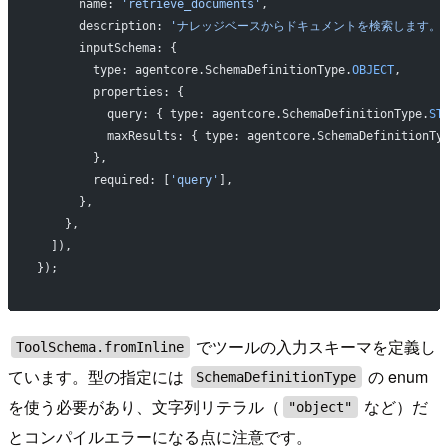
      name: 
'retrieve_documents'
,
      description: 
'ナレッジベースからドキュメントを検索します。'
      inputSchema: {
        type: agentcore.SchemaDefinitionType.
OBJECT
,
        properties: {
          query: { type: agentcore.SchemaDefinitionType.
ST
          maxResults: { type: agentcore.SchemaDefinitionTy
        },
        required: [
'query'
],
      },
    },
  ]),
});
でツールの入力スキーマを定義し
ToolSchema.fromInline
ています。型の指定には
の enum
SchemaDefinitionType
を使う必要があり、文字列リテラル（
など）だ
"object"
とコンパイルエラーになる点に注意です。