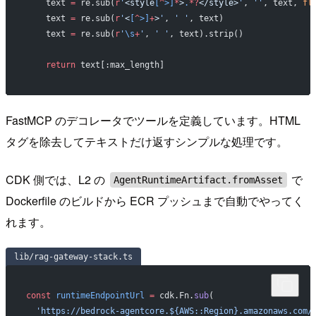
    text 
=
 re.sub(
r
'
<style
[
^
>]
*
>
.
*?
</style>
'
, 
''
, text, 
fl
    text 
=
 re.sub(
r
'
<
[
^
>]
+
>
'
, 
' '
, text)
    text 
=
 re.sub(
r
'
\s
+
'
, 
' '
, text).strip()
    return
 text[:max_length]
FastMCP のデコレータでツールを定義しています。HTML
タグを除去してテキストだけ返すシンプルな処理です。
CDK 側では、L2 の
で
AgentRuntimeArtifact.fromAsset
Dockerfile のビルドから ECR プッシュまで自動でやってく
れます。
lib/rag-gateway-stack.ts
const
 runtimeEndpointUrl
 =
 cdk.Fn.
sub
(
  'https://bedrock-agentcore.${AWS::Region}.amazonaws.com/