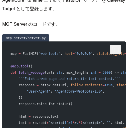
Target として登録します。
MCP Server のコードです。
mcp-server/server.py
mcp 
=
 FastMCP(
"web-tools"
, 
host
=
"0.0.0.0"
, 
stateless_http
=
@mcp.tool
()
def
 fetch_webpage
(url: 
str
, max_length: 
int
 =
 5000
) -> 
str
    """Fetch a web page and return its text content."""
    response 
=
 httpx.get(url, 
follow_redirects
=
True
, 
timeo
        'User-Agent'
: 
'AgentCore-WebTools/1.0'
,
    })
    response.raise_for_status()
    html 
=
 response.text
    text 
=
 re.sub(
r
'
<script
[
^
>]
*
>
.
*?
</script>
'
, 
''
, html, 