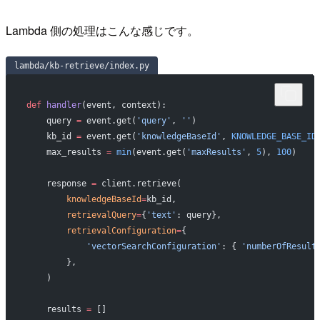
Lambda 側の処理はこんな感じです。
lambda/kb-retrieve/index.py
def
 handler
(event, context):
    query 
=
 event.get(
'query'
, 
''
)
    kb_id 
=
 event.get(
'knowledgeBaseId'
, 
KNOWLEDGE_BASE_ID
    max_results 
=
 min
(event.get(
'maxResults'
, 
5
), 
100
)
    response 
=
 client.retrieve(
        knowledgeBaseId
=
kb_id,
        retrievalQuery
=
{
'text'
: query},
        retrievalConfiguration
=
{
            'vectorSearchConfiguration'
: { 
'numberOfResult
        },
    )
    results 
=
 []