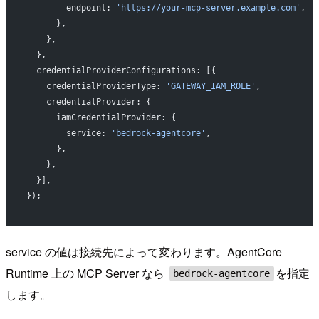
        endpoint: 
'https://your-mcp-server.example.com'
,
      },
    },
  },
  credentialProviderConfigurations: [{
    credentialProviderType: 
'GATEWAY_IAM_ROLE'
,
    credentialProvider: {
      iamCredentialProvider: {
        service: 
'bedrock-agentcore'
,
      },
    },
  }],
});
service の値は接続先によって変わります。AgentCore
Runtime 上の MCP Server なら
を指定
bedrock-agentcore
します。