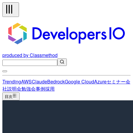
produced by Classmethod
Trending
AWS
Claude
Bedrock
Google Cloud
Azure
セミナー
会
社説明会
勉強会
事例
採用
目次