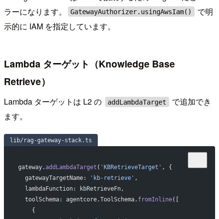
ラーになります。
で明
GatewayAuthorizer.usingAwsIam()
示的に IAM を指定しています。
Lambda ターゲット（Knowledge Base
Retrieve）
Lambda ターゲットは L2 の
で追加でき
addLambdaTarget
ます。
lib/rag-gateway-stack.ts
gateway.
addLambdaTarget
(
'KBRetrieveTarget'
, {
  gatewayTargetName: 
'kb-retrieve'
,
  lambdaFunction: kbRetrieveFn,
  toolSchema: agentcore.ToolSchema.
fromInline
([
    {