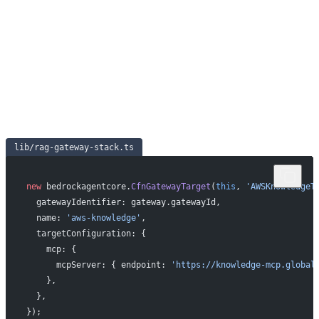
lib/rag-gateway-stack.ts
new
 bedrockagentcore.
CfnGatewayTarget
(
this
, 
'AWSKnowledgeT
  gatewayIdentifier: gateway.gatewayId,
  name: 
'aws-knowledge'
,
  targetConfiguration: {
    mcp: {
      mcpServer: { endpoint: 
'https://knowledge-mcp.global
    },
  },
});