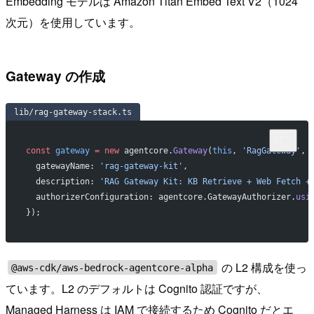
Embedding モデルは Amazon Titan Embed Text V2（1024
次元）を使用しています。
Gateway の作成
lib/rag-gateway-stack.ts
const
 gateway
 =
 new
 agentcore.
Gateway
(
this
, 
'RagGateway'
, 
  gatewayName: 
'rag-gateway-kit'
,
  description: 
'RAG Gateway Kit: KB Retrieve + Web Fetch +
  authorizerConfiguration: agentcore.GatewayAuthorizer.
usi
});
の L2 構成を使っ
@aws-cdk/aws-bedrock-agentcore-alpha
ています。L2 のデフォルトは Cognito 認証ですが、
Managed Harness は IAM で接続するため Cognito だとエ