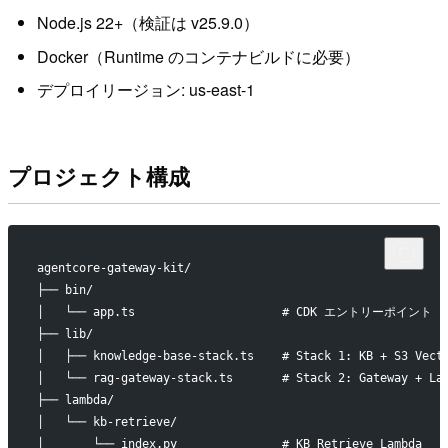
Node.js 22+（検証は v25.9.0）
Docker（Runtime のコンテナビルドに必要）
デプロイリージョン: us-east-1
プロジェクト構成
agentcore-gateway-kit/
├── bin/
│   └── app.ts                     # CDK エントリーポイント
├── lib/
│   ├── knowledge-base-stack.ts    # Stack 1: KB + S3 Vect
│   └── rag-gateway-stack.ts       # Stack 2: Gateway + La
├── lambda/
│   └── kb-retrieve/
│       └── index.py               # KB Retrieve Lambda