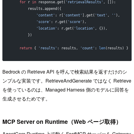
    for
 r 
in
 response.get(
'retrievalResults'
, []):
        results.append({
            'content'
: r[
'content'
].get(
'text'
, 
''
),
            'score'
: r.get(
'score'
),
            'location'
: r.get(
'location'
, {}),
        })
    return
 { 
'results'
: results, 
'count'
: 
len
(results) }
Bedrock の Retrieve API を呼んで検索結果を返すだけのシ
ンプルな実装です。RetrieveAndGenerate ではなく Retrieve
を使っているのは、Managed Harness 側のモデルに回答を
生成させるためです。
MCP Server on Runtime（Web ページ取得）
AgentCore Runtime 上で動く FastMCP サーバーを Gateway