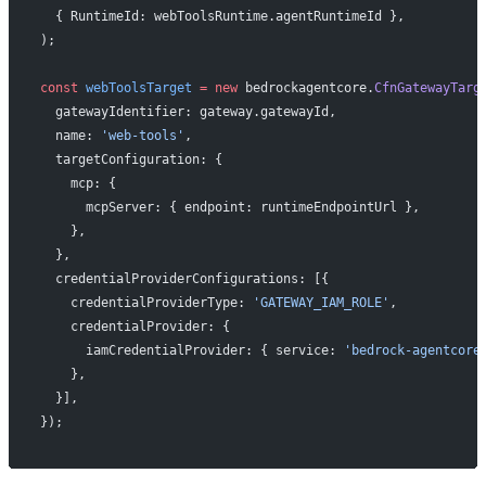
  { RuntimeId: webToolsRuntime.agentRuntimeId },
);
const
 webToolsTarget
 =
 new
 bedrockagentcore.
CfnGatewayTarg
  gatewayIdentifier: gateway.gatewayId,
  name: 
'web-tools'
,
  targetConfiguration: {
    mcp: {
      mcpServer: { endpoint: runtimeEndpointUrl },
    },
  },
  credentialProviderConfigurations: [{
    credentialProviderType: 
'GATEWAY_IAM_ROLE'
,
    credentialProvider: {
      iamCredentialProvider: { service: 
'bedrock-agentcore
    },
  }],
});