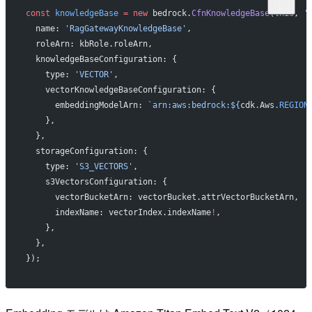
const
 knowledgeBase
 =
 new
 bedrock.
CfnKnowledgeBase
(
this
, 
'
  name: 
'RagGatewayKnowledgeBase'
,
  roleArn: kbRole.roleArn,
  knowledgeBaseConfiguration: {
    type: 
'VECTOR'
,
    vectorKnowledgeBaseConfiguration: {
      embeddingModelArn: 
`arn:aws:bedrock:${
cdk
.
Aws
.
REGION
    },
  },
  storageConfiguration: {
    type: 
'S3_VECTORS'
,
    s3VectorsConfiguration: {
      vectorBucketArn: vectorBucket.attrVectorBucketArn,
      indexName: vectorIndex.indexName
!
,
    },
  },
});