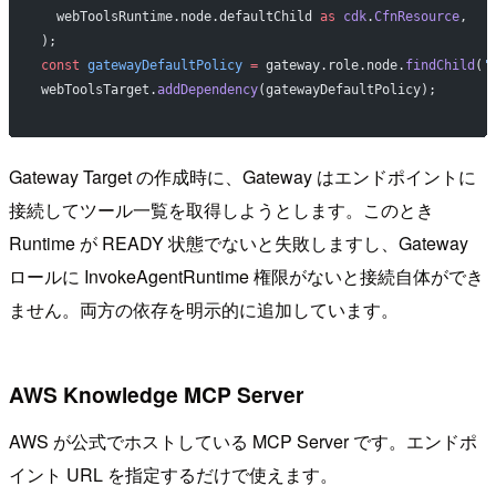
  webToolsRuntime.node.defaultChild 
as
 cdk
.
CfnResource
,
);
const
 gatewayDefaultPolicy
 =
 gateway.role.node.
findChild
(
'
webToolsTarget.
addDependency
(gatewayDefaultPolicy);
Gateway Target の作成時に、Gateway はエンドポイントに
接続してツール一覧を取得しようとします。このとき
Runtime が READY 状態でないと失敗しますし、Gateway
ロールに InvokeAgentRuntime 権限がないと接続自体ができ
ません。両方の依存を明示的に追加しています。
AWS Knowledge MCP Server
AWS が公式でホストしている MCP Server です。エンドポ
イント URL を指定するだけで使えます。