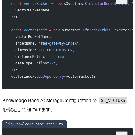
const
 vectorBucket
 =
 new
 s3vectors.
CfnVectorBucket
(
this
, 
'
  vectorBucketName,
});
const
 vectorIndex
 =
 new
 s3vectors.
CfnIndex
(
this
, 
'VectorIn
  vectorBucketName,
  indexName: 
'rag-gateway-index'
,
  dimension: 
VECTOR_DIMENSION
,
  distanceMetric: 
'cosine'
,
  dataType: 
'float32'
,
});
vectorIndex.
addDependency
(vectorBucket);
Knowledge Base の storageConfiguration で
S3_VECTORS
を指定して紐づけます。
lib/knowledge-base-stack.ts