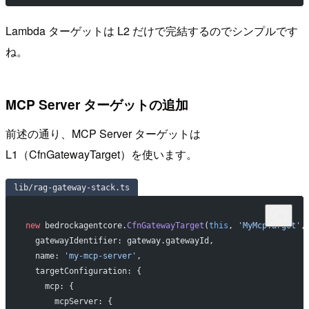
Lambda ターゲットは L2 だけで完結するのでシンプルです
ね。
MCP Server ターゲットの追加
前述の通り、MCP Server ターゲットは
L1（CfnGatewayTarget）を使います。
lib/rag-gateway-stack.ts
new
 bedrockagentcore.
CfnGatewayTarget
(
this
, 
'MyMcpTarget'
,
  gatewayIdentifier: gateway.gatewayId,
  name: 
'my-mcp-server'
,
  targetConfiguration: {
    mcp: {
      mcpServer: {