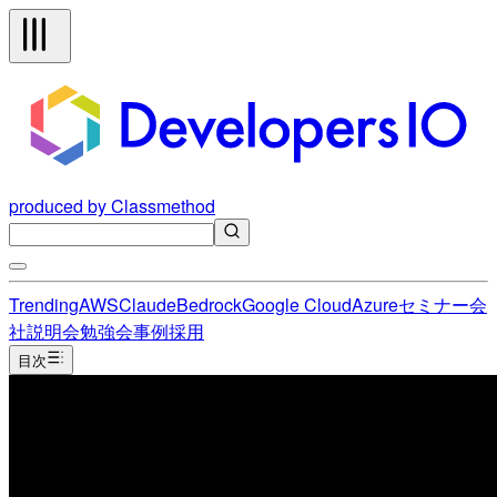
produced by Classmethod
Trending
AWS
Claude
Bedrock
Google Cloud
Azure
セミナー
会
社説明会
勉強会
事例
採用
目次