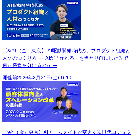
【8/21（金）東京】 AI駆動開発時代の、プロダクト組織と
人材のつくり方 ― AIが「作れる」を当たり前にした先で、
何が勝負を分けるのか ―
開催前
2026年8月21日(金) 15:00
【9/4（金）東京】AIチームメイトが変える次世代コンタク