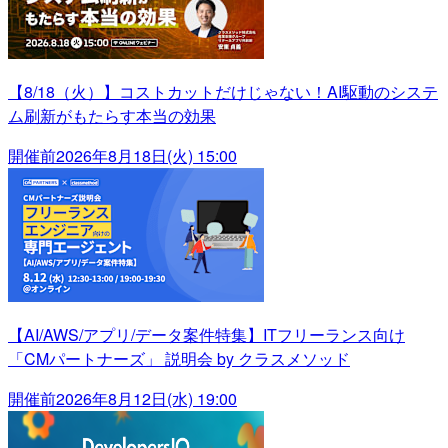
【8/18（火）】コストカットだけじゃない！AI駆動のシステ
ム刷新がもたらす本当の効果
開催前
2026年8月18日(火) 15:00
【AI/AWS/アプリ/データ案件特集】ITフリーランス向け
「CMパートナーズ」 説明会 by クラスメソッド
開催前
2026年8月12日(水) 19:00