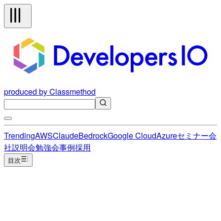
produced by Classmethod
Trending
AWS
Claude
Bedrock
Google Cloud
Azure
セミナー
会
社説明会
勉強会
事例
採用
目次