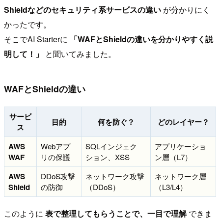
Shieldなどのセキュリティ系サービスの違い
が分かりにく
かったです。
そこでAI Starterに
「WAFとShieldの違いを分かりやすく説
明して！」
と聞いてみました。
WAFとShieldの違い
サービ
目的
何を防ぐ？
どのレイヤー？
ス
AWS
Webアプ
SQLインジェク
アプリケーショ
WAF
リの保護
ション、XSS
ン層（L7）
AWS
DDoS攻撃
ネットワーク攻撃
ネットワーク層
Shield
の防御
（DDoS）
（L3/L4）
このように
表で整理してもらうことで、一目で理解
できま