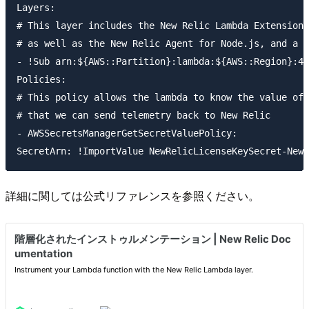
Layers:

# This layer includes the New Relic Lambda Extension,
# as well as the New Relic Agent for Node.js, and a h
- !Sub arn:${AWS::Partition}:lambda:${AWS::Region}:45
Policies:

# This policy allows the lambda to know the value of 
# that we can send telemetry back to New Relic

- AWSSecretsManagerGetSecretValuePolicy:

詳細に関しては公式リファレンスを参照ください。