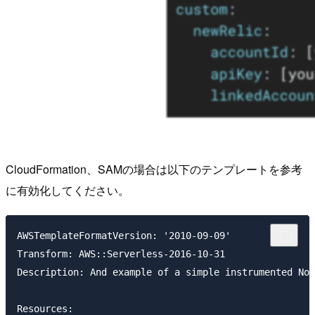
CloudFormation、SAMの場合は以下のテンプレートを参考
に有効化してください。
AWSTemplateFormatVersion: '2010-09-09'

Transform: AWS::Serverless-2016-10-31

Description: And example of a simple instrumented Nod
Resources:
