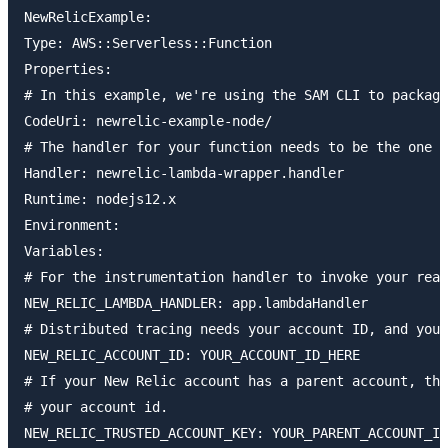
NewRelicExample:

Type: AWS::Serverless::Function

Properties:

# In this example, we're using the SAM CLI to package
CodeUri: newrelic-example-node/

# The handler for your function needs to be the one p
Handler: newrelic-lambda-wrapper.handler

Runtime: nodejs12.x

Environment:

Variables:

# For the instrumentation handler to invoke your real
NEW_RELIC_LAMBDA_HANDLER: app.lambdaHandler

# Distributed tracing needs your account ID, and your
NEW_RELIC_ACCOUNT_ID: YOUR_ACCOUNT_ID_HERE

# If your New Relic account has a parent account, thi
# your account id.

NEW_RELIC_TRUSTED_ACCOUNT_KEY: YOUR_PARENT_ACCOUNT_ID