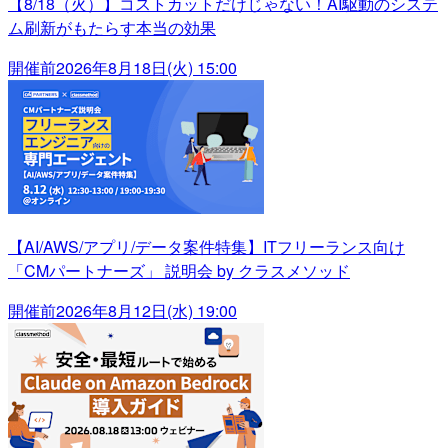
【8/18（火）】コストカットだけじゃない！AI駆動のシステ
ム刷新がもたらす本当の効果
開催前
2026年8月18日(火) 15:00
【AI/AWS/アプリ/データ案件特集】ITフリーランス向け
「CMパートナーズ」 説明会 by クラスメソッド
開催前
2026年8月12日(水) 19:00