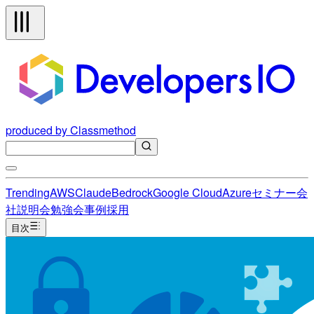
produced by Classmethod
Trending
AWS
Claude
Bedrock
Google Cloud
Azure
セミナー
会
社説明会
勉強会
事例
採用
目次