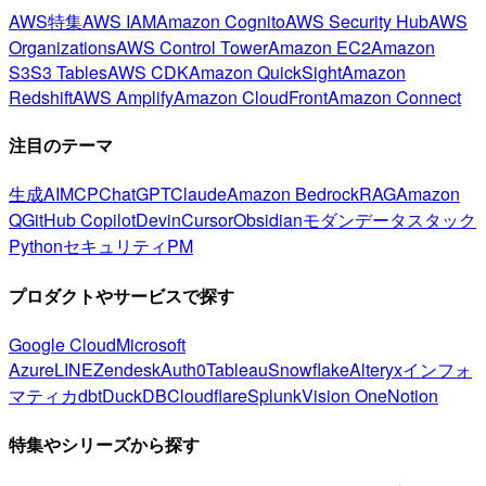
AWS特集
AWS IAM
Amazon Cognito
AWS Security Hub
AWS
Organizations
AWS Control Tower
Amazon EC2
Amazon
S3
S3 Tables
AWS CDK
Amazon QuickSight
Amazon
Redshift
AWS Amplify
Amazon CloudFront
Amazon Connect
注目のテーマ
生成AI
MCP
ChatGPT
Claude
Amazon Bedrock
RAG
Amazon
Q
GitHub Copilot
Devin
Cursor
Obsidian
モダンデータスタック
Python
セキュリティ
PM
プロダクトやサービスで探す
Google Cloud
Microsoft
Azure
LINE
Zendesk
Auth0
Tableau
Snowflake
Alteryx
インフォ
マティカ
dbt
DuckDB
Cloudflare
Splunk
Vision One
Notion
特集やシリーズから探す