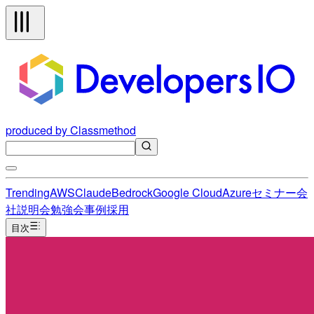
produced by Classmethod
Trending
AWS
Claude
Bedrock
Google Cloud
Azure
セミナー
会
社説明会
勉強会
事例
採用
目次