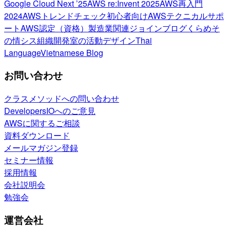
Google Cloud Next ’25
AWS re:Invent 2025
AWS再入門
2024
AWSトレンドチェック
初心者向け
AWSテクニカルサポ
ート
AWS認定（資格）
製造業関連
ジョインブログ
くらめそ
の情シス
組織開発室の活動
デザイン
Thai
Language
Vietnamese Blog
お問い合わせ
クラスメソッドへの問い合わせ
DevelopersIOへのご意見
AWSに関するご相談
資料ダウンロード
メールマガジン登録
セミナー情報
採用情報
会社説明会
勉強会
運営会社