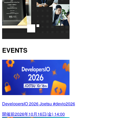
EVENTS
DevelopersIO 2026 Joetsu #devio2026
開催前
2026年10月16日(金) 14:00