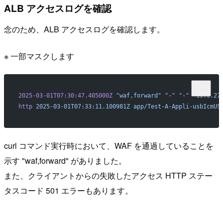
ALB アクセスログを確認
念のため、ALB アクセスログを確認します。
※ 一部マスクします
2025-03-01T07:30:47.405000Z
 "waf,forward"
 "-"
 "-"
 "10.0.27
http
 2025-03-01T07:33:11.100981Z
 app/Test-A-Appli-usbIcmUS
curl コマンド実行時において、WAF を通過していることを
示す "waf,forward" がありました。
また、クライアントからの失敗したアクセス HTTP ステー
タスコード 501 エラーもあります。