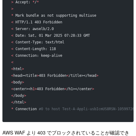
>
 Accept: 
*
/
*
>
*
 Mark bundle as not supporting multiuse
<
 HTTP/1.1 403 Forbidden
<
 Server: awselb/2.0
<
 Date: Sat, 01 Mar 2025 07:28:33 GMT
<
 Content-Type: text/html
<
 Content-Length: 118
<
 Connection: keep-alive
<
<
html
>
<
head><title
>
403 Forbidden
<
/title></head
>
<
body
>
<
center><h
1>
403 Forbidden
<
/h1></center
>
<
/body
>
<
/html
>
*
 Connection 
#0 to host Test-A-Appli-usbIcmUS8RSN-10599726
AWS WAF より 403 でブロックされていることが確認でき