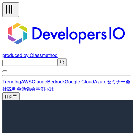
produced by Classmethod
Trending
AWS
Claude
Bedrock
Google Cloud
Azure
セミナー
会
社説明会
勉強会
事例
採用
目次