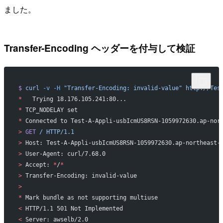
ました。
Transfer-Encoding ヘッダーを付与して検証
$
 curl
 -v
 -H
 "Transfer-Encoding: invalid-value"
 http://Tes
*
   Trying 18.176.105.241:80...
*
 TCP_NODELAY set
*
 Connected to Test-A-Appli-usbIcmUS8RSN-1059972630.ap-nor
>
 GET
 /
 HTTP/1.1
>
 Host: Test-A-Appli-usbIcmUS8RSN-1059972630.ap-northeast-
>
 User-Agent: curl/7.68.0
>
 Accept: 
*
/
*
>
 Transfer-Encoding: invalid-value
>
*
 Mark bundle as not supporting multiuse
<
 HTTP/1.1 501 Not Implemented
<
 Server: awselb/2.0