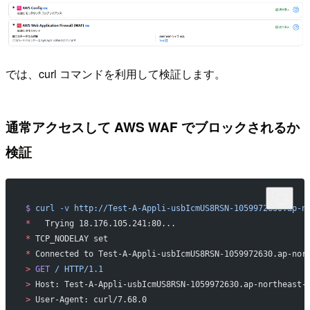
では、curl コマンドを利用して検証します。
通常アクセスして AWS WAF でブロックされるか
検証
$
 curl
 -v
 http://Test-A-Appli-usbIcmUS8RSN-1059972630.ap-n
*
   Trying 18.176.105.241:80...
*
 TCP_NODELAY set
*
 Connected to Test-A-Appli-usbIcmUS8RSN-1059972630.ap-nor
>
 GET
 /
 HTTP/1.1
>
 Host: Test-A-Appli-usbIcmUS8RSN-1059972630.ap-northeast-
>
 User-Agent: curl/7.68.0