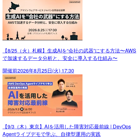
【8/25（火）札幌】生成AIを“会社の武器”にする方法〜AWS
で加速するデータ分析と、安全に導入する仕組み〜
開催前
2026年8月25日(火) 17:30
【9/3（木）東京】AIを活用した障害対応最前線 | DevOps
Agentライブデモで学ぶ、自律型運用の実践