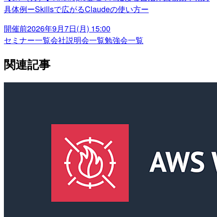
具体例ーSkillsで広がるClaudeの使い方ー
開催前
2026年9月7日(月) 15:00
セミナー一覧
会社説明会一覧
勉強会一覧
関連記事