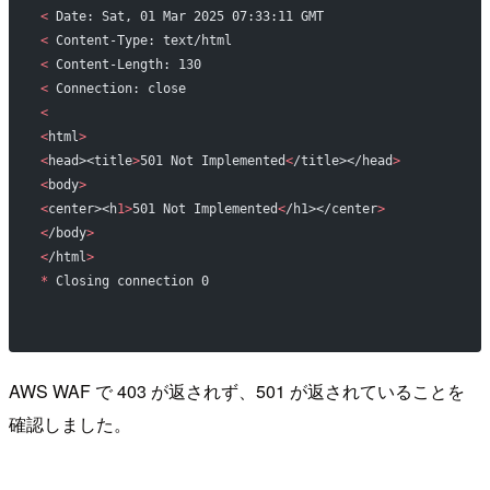
<
 Date: Sat, 01 Mar 2025 07:33:11 GMT
<
 Content-Type: text/html
<
 Content-Length: 130
<
 Connection: close
<
<
html
>
<
head><title
>
501 Not Implemented
<
/title></head
>
<
body
>
<
center><h
1>
501 Not Implemented
<
/h1></center
>
<
/body
>
<
/html
>
*
 Closing connection 0
AWS WAF で 403 が返されず、501 が返されていることを
確認しました。