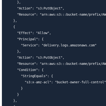
      },

      "Action": "s3:PutObject",

      "Resource": "arn:aws:s3:::bucket-name/prefix/AW
    },

    {

      "Effect": "Allow",

      "Principal": {

        "Service": "delivery.logs.amazonaws.com"

      },

      "Action": "s3:PutObject",

      "Resource": "arn:aws:s3:::bucket-name/prefix/AW
      "Condition": {

        "StringEquals": {

          "s3:x-amz-acl": "bucket-owner-full-control"

        }

      }

    },
