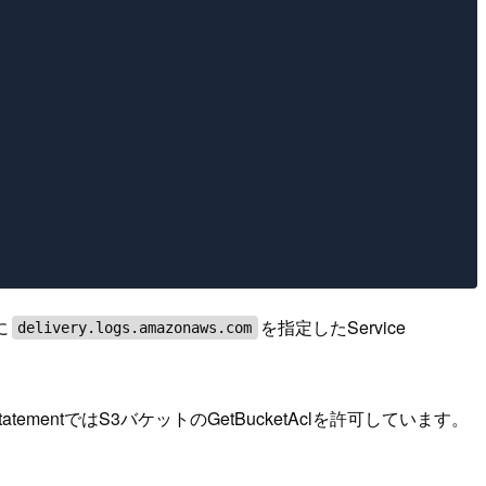
に
を指定したService
delivery.logs.amazonaws.com
tementではS3バケットのGetBucketAclを許可しています。