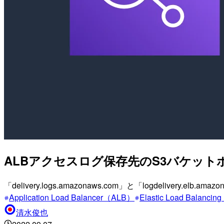
ALBアクセスログ保存先のS3バケットポリシ
「delivery.logs.amazonaws.com」と「logdelivery.elb.a
Application Load Balancer（ALB）
Elastic Load Balancing
清水俊也