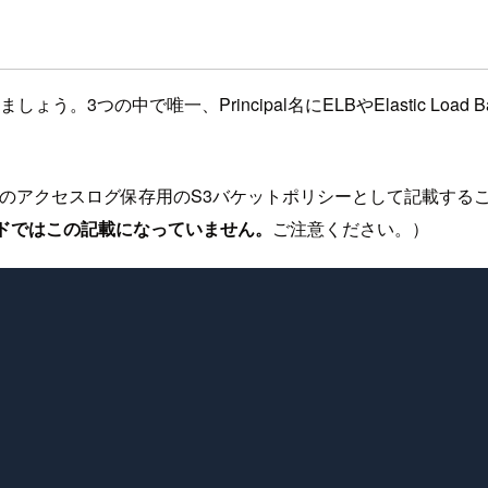
う。3つの中で唯一、Principal名にELBやElastic Load Ba
Bのアクセスログ保存用のS3バケットポリシーとして記載する
イドではこの記載になっていません。
ご注意ください。）