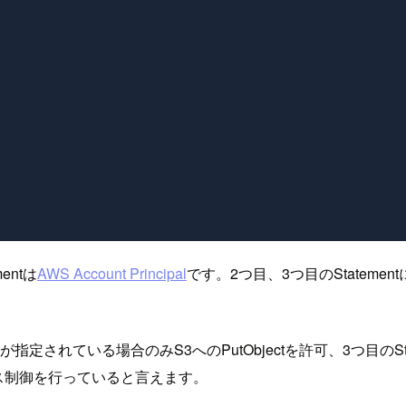
ntは
AWS Account Principal
です。2つ目、3つ目のStatement
が指定されている場合のみS3へのPutObjectを許可、3つ目のSta
クセス制御を行っていると言えます。