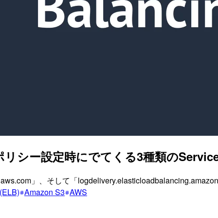
ー設定時にでてくる3種類のService P
mazonaws.com」、そして「logdelivery.elasticloadbalancing
 (ELB)
Amazon S3
AWS