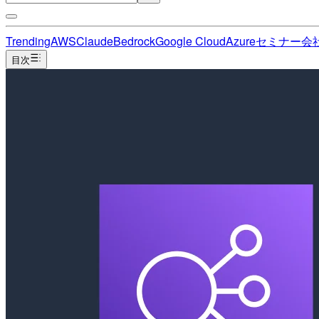
Trending
AWS
Claude
Bedrock
Google Cloud
Azure
セミナー
会
目次