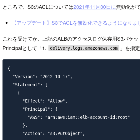
ところで、S3のACLについては
2021年11月30日に
無効化がで
【アップデート】S3でACLを無効化できるようになりました #reinv
これを受けてか、上記のALBのアクセスログ保存用S3バケット
Principalとして「1.
」を指
delivery.logs.amazonaws.com
{

  "Version": "2012-10-17",

  "Statement": [

    {

      "Effect": "Allow",

      "Principal": {

        "AWS": "arn:aws:iam::elb-account-id:root"

      },

      "Action": "s3:PutObject",
