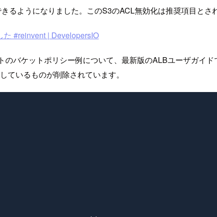
きるようになりました。このS3のACL無効化は推奨項目とさ
ent | DevelopersIO
のバケットポリシー例について、最新版のALBユーザガイドでは以
定しているものが削除されています。