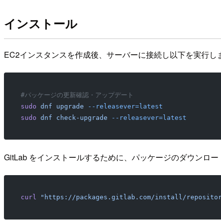
インストール
EC2インスタンスを作成後、サーバーに接続し以下を実行し
#パッケージの更新確認・アップデート
sudo
 dnf
 upgrade
 --releasever=latest
sudo
 dnf
 check-upgrade
 --releasever=latest
GitLab をインストールするために、パッケージのダウン
curl
 "https://packages.gitlab.com/install/reposito