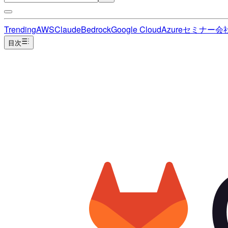
Trending
AWS
Claude
Bedrock
Google Cloud
Azure
セミナー
会
目次