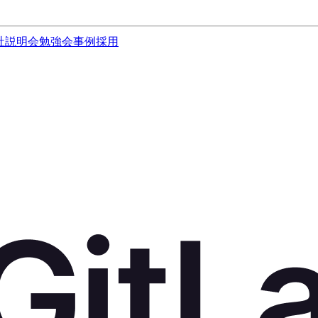
社説明会
勉強会
事例
採用