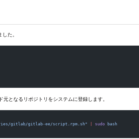
ました。
ロード元となるリポジトリをシステムに登録します。
ries/gitlab/gitlab-ee/script.rpm.sh"
 |
 sudo
 bash