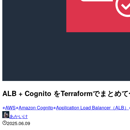
ALB + Cognito をTerraformでま
AWS
Amazon Cognito
Application Load Balancer（ALB）
あかいけ
2025.06.09