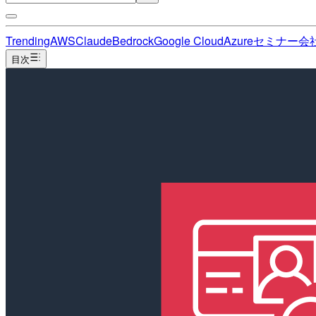
Trending
AWS
Claude
Bedrock
Google Cloud
Azure
セミナー
会
目次