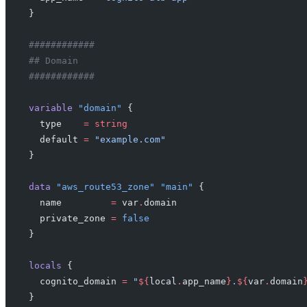
}
############
## Domain
############
variable
 "domain"
 {
  type
    =
 string
  default
 =
 "example.com"
}
data
 "aws_route53_zone"
 "main"
 {
  name
         =
 var
.
domain
  private_zone
 =
 false
}
locals
 {
  cognito_domain
 =
 "
${
local
.
app_name
}
.
${
var
.
domain
}