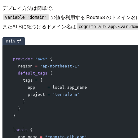
デプロイ方法は簡単で、
の値を利用する Route53 のドメイン名
variable "domain"
またALBに紐づけるドメイン名は
cognito-alb-app.<var.dom
main.tf
provider
 "aws"
 {
  region
 =
 "ap-northeast-1"
  default_tags
 {
    tags
 =
 {
      app     
=
 local.app_name
      project 
=
 "terraform"
    }
  }
}
locals
 {
  app_name
 =
 "cognito-alb-app"