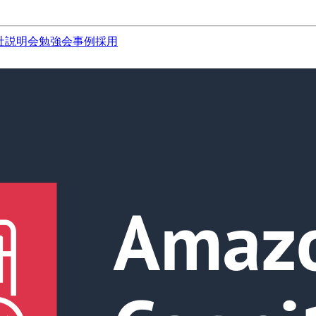
社説明会
勉強会
事例
採用