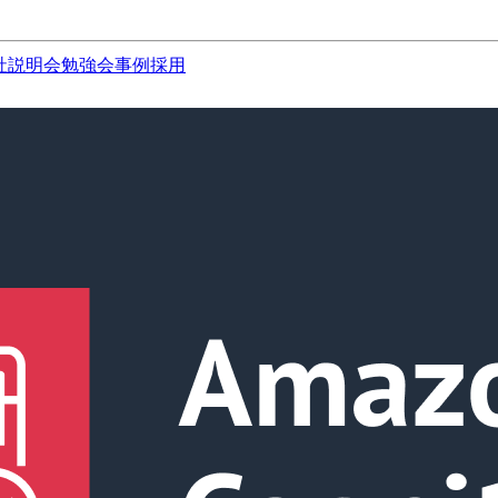
社説明会
勉強会
事例
採用