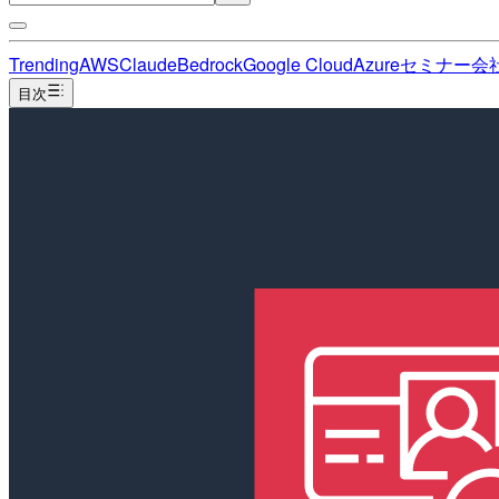
Trending
AWS
Claude
Bedrock
Google Cloud
Azure
セミナー
会
目次