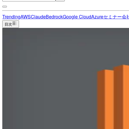
Trending
AWS
Claude
Bedrock
Google Cloud
Azure
セミナー
会
目次