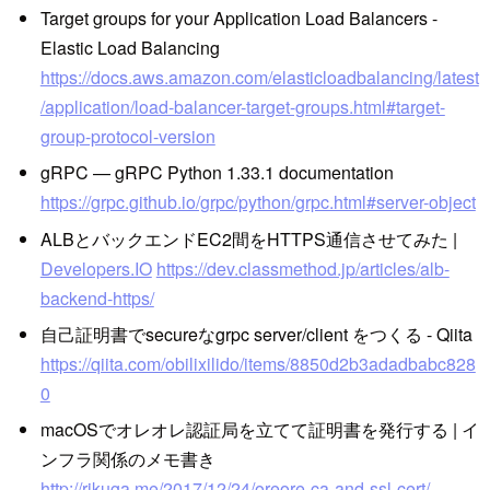
Target groups for your Application Load Balancers -
Elastic Load Balancing
https://docs.aws.amazon.com/elasticloadbalancing/latest
/application/load-balancer-target-groups.html#target-
group-protocol-version
gRPC — gRPC Python 1.33.1 documentation
https://grpc.github.io/grpc/python/grpc.html#server-object
ALBとバックエンドEC2間をHTTPS通信させてみた |
Developers.IO
https://dev.classmethod.jp/articles/alb-
backend-https/
自己証明書でsecureなgrpc server/client をつくる - Qiita
https://qiita.com/obilixilido/items/8850d2b3adadbabc828
0
macOSでオレオレ認証局を立てて証明書を発行する | イ
ンフラ関係のメモ書き
http://rikuga.me/2017/12/24/oreore-ca-and-ssl-cert/