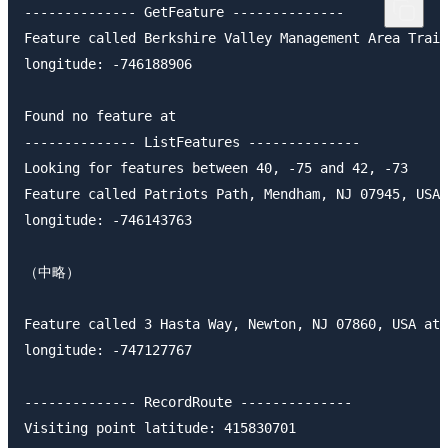
-------------- GetFeature --------------

Feature called Berkshire Valley Management Area Trail
longitude: -746188906

Found no feature at 

-------------- ListFeatures --------------

Looking for features between 40, -75 and 42, -73

Feature called Patriots Path, Mendham, NJ 07945, USA 
longitude: -746143763

（中略）

Feature called 3 Hasta Way, Newton, NJ 07860, USA at 
longitude: -747127767

-------------- RecordRoute --------------

Visiting point latitude: 415830701
