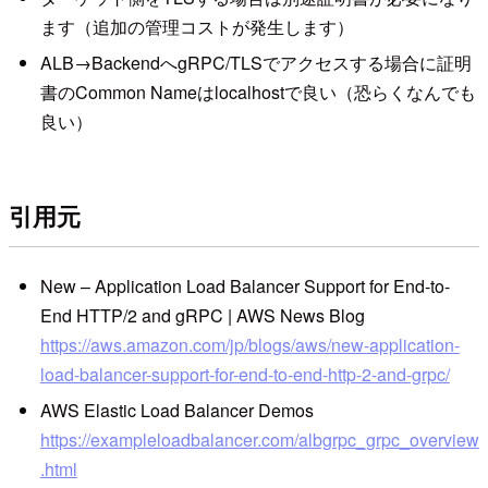
ます（追加の管理コストが発生します）
ALB→BackendへgRPC/TLSでアクセスする場合に証明
書のCommon Nameはlocalhostで良い（恐らくなんでも
良い）
引用元
New – Application Load Balancer Support for End-to-
End HTTP/2 and gRPC | AWS News Blog
https://aws.amazon.com/jp/blogs/aws/new-application-
load-balancer-support-for-end-to-end-http-2-and-grpc/
AWS Elastic Load Balancer Demos
https://exampleloadbalancer.com/albgrpc_grpc_overview
.html