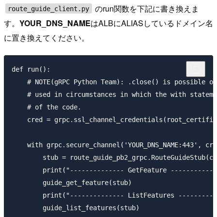
のrun関数を下記に書き換えま
route_guide_client.py
す。
YOUR_DNS_NAME
はALBにALIASしているドメイン名
に置き換えてください。
def run():

    # NOTE(gRPC Python Team): .close() is possible on
    # used in circumstances in which the with stateme
    # of the code.

    cred = grpc.ssl_channel_credentials(root_certific
    with grpc.secure_channel('YOUR_DNS_NAME:443', cre
        stub = route_guide_pb2_grpc.RouteGuideStub(ch
        print("-------------- GetFeature ------------
        guide_get_feature(stub)

        print("-------------- ListFeatures ----------
        guide_list_features(stub)
