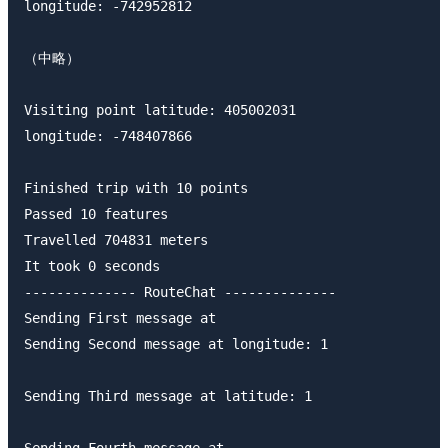
longitude: -742952812

（中略）

Visiting point latitude: 405002031

longitude: -748407866

Finished trip with 10 points 

Passed 10 features 

Travelled 704831 meters 

It took 0 seconds 

-------------- RouteChat --------------

Sending First message at 

Sending Second message at longitude: 1

Sending Third message at latitude: 1

Sending Fourth message at 
