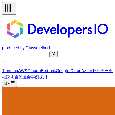
produced by Classmethod
Trending
AWS
Claude
Bedrock
Google Cloud
Azure
セミナー
会
社説明会
勉強会
事例
採用
目次