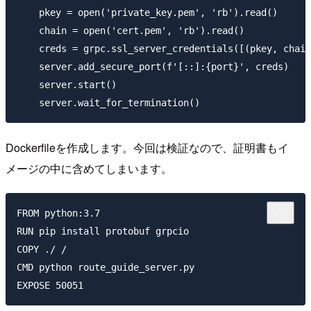
    pkey = open('private_key.pem', 'rb').read()

    chain = open('cert.pem', 'rb').read()

    creds = grpc.ssl_server_credentials([(pkey, chain
    server.add_secure_port(f'[::]:{port}', creds)

    server.start()

Dockerfileを作成します。今回は検証なので、証明書もイ
メージの中に含めてしまいます。
FROM python:3.7

RUN pip install protobuf grpcio

COPY ./ /

CMD python route_guide_server.py
