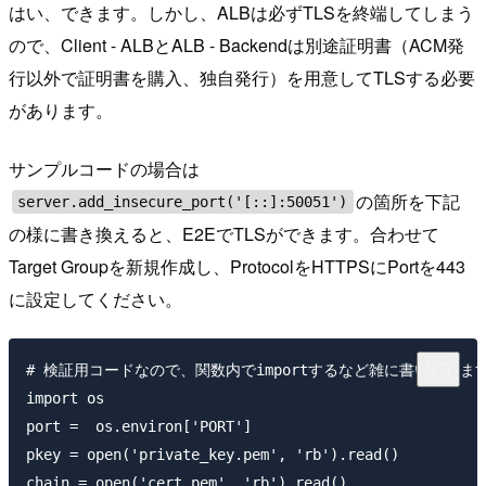
はい、できます。しかし、ALBは必ずTLSを終端してしまう
ので、Client - ALBとALB - Backendは別途証明書（ACM発
行以外で証明書を購入、独自発行）を用意してTLSする必要
があります。
サンプルコードの場合は
の箇所を下記
server.add_insecure_port('[::]:50051')
の様に書き換えると、E2EでTLSができます。合わせて
Target Groupを新規作成し、ProtocolをHTTPSにPortを443
に設定してください。
# 検証用コードなので、関数内でimportするなど雑に書いています
import os

port =  os.environ['PORT']

pkey = open('private_key.pem', 'rb').read()

chain = open('cert.pem', 'rb').read()
