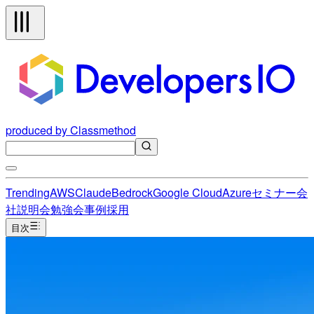
produced by Classmethod
Trending
AWS
Claude
Bedrock
Google Cloud
Azure
セミナー
会
社説明会
勉強会
事例
採用
目次