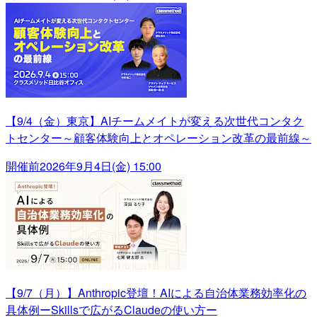
【9/4（金）東京】AIチームメイトが変える次世代コンタク
トセンター～顧客体験向上とオペレーション改革の最前線～
開催前
2026年9月4日(金) 15:00
【9/7（月）】Anthropic登壇！AIによる自治体業務効率化の
具体例ーSkillsで広がるClaudeの使い方ー