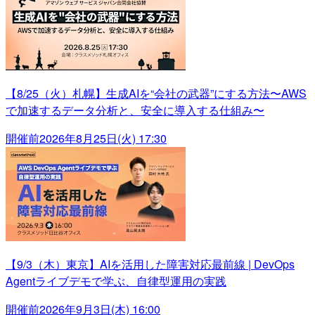
【8/25（火）札幌】生成AIを“会社の武器”にする方法〜AWS
で加速するデータ分析と、安全に導入する仕組み〜
開催前
2026年8月25日(火) 17:30
【9/3（木）東京】AIを活用した障害対応最前線 | DevOps
Agentライブデモで学ぶ、自律型運用の実践
開催前
2026年9月3日(木) 16:00