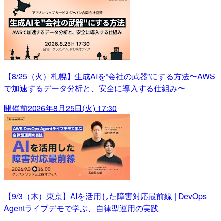
【8/25（火）札幌】生成AIを“会社の武器”にする方法〜AWS
で加速するデータ分析と、安全に導入する仕組み〜
開催前
2026年8月25日(火) 17:30
【9/3（木）東京】AIを活用した障害対応最前線 | DevOps
Agentライブデモで学ぶ、自律型運用の実践