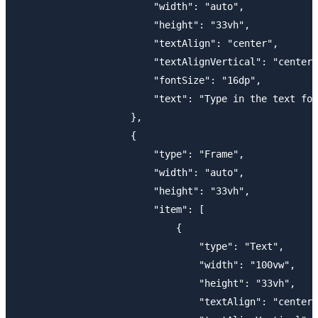
                        "width": "auto",

                        "height": "33vh",

                        "textAlign": "center",

                        "textAlignVertical": "center"
                        "fontSize": "16dp",

                        "text": "Type in the text for
                    },

                    {

                        "type": "Frame",

                        "width": "auto",

                        "height": "33vh",

                        "item": [

                            {

                                "type": "Text",

                                "width": "100vw",

                                "height": "33vh",

                                "textAlign": "center"