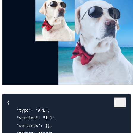
{

    "type": "APL",

    "version": "1.1",

    "settings": {},
