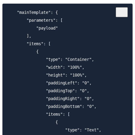
    "mainTemplate": {

        "parameters": [

            "payload"

        ],

        "items": [

            {

                "type": "Container",

                "width": "100%",

                "height": "100%",

                "paddingLeft": "0",

                "paddingTop": "0",

                "paddingRight": "0",

                "paddingBottom": "0",

                "items": [

                    {

                        "type": "Text",
