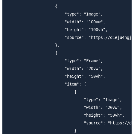
                    {

                        "type": "Image",

                        "width": "100vw",

                        "height": "100vh",

                        "source": "https://d1eju4ngjn
                    },

                    {

                        "type": "Frame",

                        "width": "20vw",

                        "height": "50vh",

                        "item": [

                            {

                                "type": "Image",

                                "width": "20vw",

                                "height": "50vh",

                                "source": "https://d1
                            }
