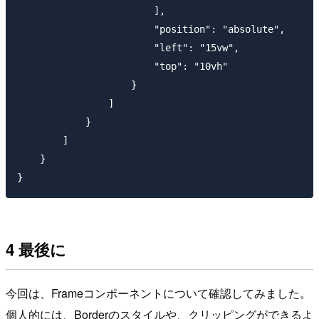
                        ],

                        "position": "absolute",

                        "left": "15vw",

                        "top": "10vh"

                    }

                ]

            }

        ]

    }

4 最後に
今回は、Frameコンポーネントについて確認してみました。
個人的には、Borderのスタイルや、クリッピングができるよ