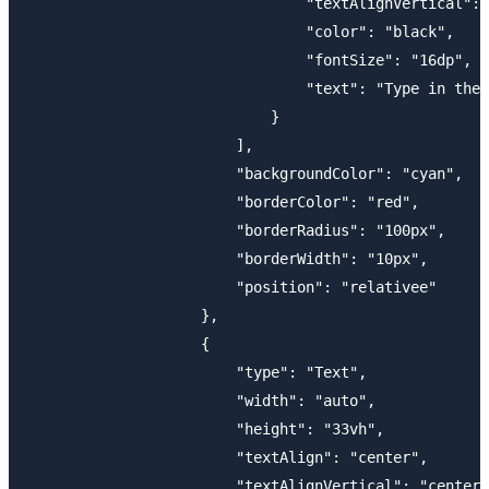
                                "textAlignVertical": 
                                "color": "black",

                                "fontSize": "16dp",

                                "text": "Type in the 
                            }

                        ],

                        "backgroundColor": "cyan",

                        "borderColor": "red",

                        "borderRadius": "100px",

                        "borderWidth": "10px",

                        "position": "relativee"

                    },

                    {

                        "type": "Text",

                        "width": "auto",

                        "height": "33vh",

                        "textAlign": "center",

                        "textAlignVertical": "center"