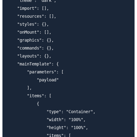
    "theme": "dark",

    "import": [],

    "resources": [],

    "styles": {},

    "onMount": [],

    "graphics": {},

    "commands": {},

    "layouts": {},

    "mainTemplate": {

        "parameters": [

            "payload"

        ],

        "items": [

            {

                "type": "Container",

                "width": "100%",

                "height": "100%",

                "items": [
