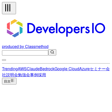
produced by Classmethod
Trending
AWS
Claude
Bedrock
Google Cloud
Azure
セミナー
会
社説明会
勉強会
事例
採用
目次