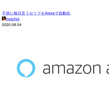
子供に毎日言うセリフをAlexaで自動化
motchie
2020.08.04